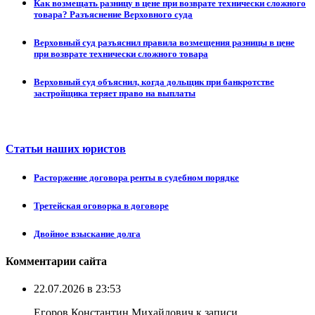
Как возмещать разницу в цене при возврате технически сложного
товара? Разъяснение Верховного суда
Верховный суд разъяснил правила возмещения разницы в цене
при возврате технически сложного товара
Верховный суд объяснил, когда дольщик при банкротстве
застройщика теряет право на выплаты
Статьи наших юристов
Расторжение договора ренты в судебном порядке
Третейская оговорка в договоре
Двойное взыскание долга
Комментарии сайта
22.07.2026 в 23:53
Егоров Константин Михайлович к записи