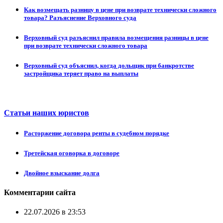
Как возмещать разницу в цене при возврате технически сложного
товара? Разъяснение Верховного суда
Верховный суд разъяснил правила возмещения разницы в цене
при возврате технически сложного товара
Верховный суд объяснил, когда дольщик при банкротстве
застройщика теряет право на выплаты
Статьи наших юристов
Расторжение договора ренты в судебном порядке
Третейская оговорка в договоре
Двойное взыскание долга
Комментарии сайта
22.07.2026 в 23:53