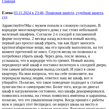
Главная
Елена
03.11.2024 в 23:46,
Правовая защита, судебная защита,
суд
Здравствуйте!Мы с мужем попали в сложную ситуацию. В
коридоре многоквартирного дома у нас стоял небольшой
железный шкафчик. Согласие 2-х соседей в письменной
форме получены. 2 месяца назад вселился новый жилец,
первый раз просил шкаф убрать, так как будет заносить
крупногабаритные вещи, мы его просьбу выполнили, на тот
момент претензий не имел. Спустя месяц он позвонил и
потребовал убрать шкаф. Через день, после звонка, я
услышала, что в коридоре что-то гремит. Новый жилец
передвинул мой шкаф и поставил вплотную к соседней двери,
тем самым заблокировав выход соседей. И ушел в свою
квартиру. На мои вопросы, что вы себе позволяете, вы
перекрыли выход людям, ответил: ваш же шкаф, вот и
убирайте. Полагаю, что такое поведение подходит к статьям
хулиганство и самоуправство. Более того, когда он двигал
шкаф в нагруженном состоянии, низ шкафа деыормировался,
появились изломы, на стенах появились вмятины и царапины,
полагаю, что это умышленная порча. Когда пришел с работы
муж и увидел этот беспредел, он вернул шкаы на место и
пошел разговаривать с новым жильцом. Разговор происходил