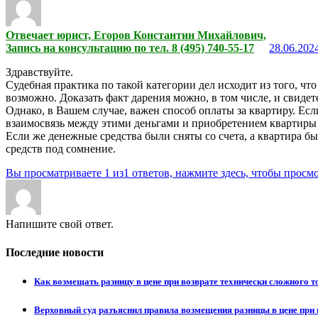
Отвечает юрист, Егоров Константин Михайлович,
Запись на консультацию по тел. 8 (495) 740-55-17
28.06.2024
Здравствуйте.
Судебная практика по такой категории дел исходит из того, 
возможно. Доказать факт дарения можно, в том числе, и свиде
Однако, в Вашем случае, важен способ оплаты за квартиру. Ес
взаимосвязь между этими деньгами и приобретением квартиры д
Если же денежные средства были сняты со счета, а квартира б
средств под сомнение.
Вы просматриваете 1 из1 ответов, нажмите здесь, чтобы просмо
Напишите свой ответ.
Последние новости
Как возмещать разницу в цене при возврате технически сложного 
Верховный суд разъяснил правила возмещения разницы в цене при 