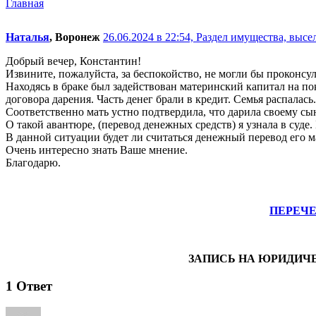
Главная
Наталья
, Воронеж
26.06.2024 в 22:54,
Раздел имущества, высе
Добрый вечер, Константин!
Извините, пожалуйста, за беспокойство, не могли бы проконсу
Находясь в браке был задействован материнский капитал на пок
договора дарения. Часть денег брали в кредит. Семья распалас
Соответственно мать устно подтвердила, что дарила своему сы
О такой авантюре, (перевод денежных средств) я узнала в суде
В данной ситуации будет ли считаться денежный перевод его 
Очень интересно знать Ваше мнение.
Благодарю.
ПЕРЕЧ
ЗАПИСЬ НА ЮРИДИЧ
1
Ответ