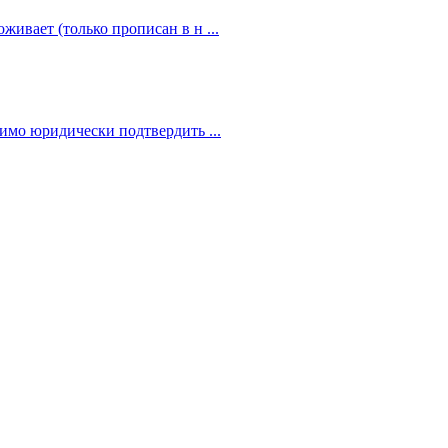
живает (только прописан в н ...
димо юридически подтвердить ...