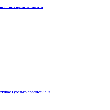
щика теряет право на выплаты
живает (только прописан в н ...