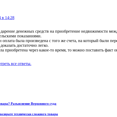
 в 14:28
что дарение денежных средств на приобретение недвижимости ме
тельскими показаниями.
ли оплата была произведена с того же счета, на который были п
оказать достаточно легко.
ыла приобретена через какое-то время, то можно поставить факт
треть все ответы.
товара? Разъяснение Верховного суда
возврате технически сложного товара