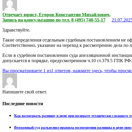
Отвечает юрист, Егоров Константин Михайлович,
Запись на консультацию по тел. 8 (495) 740-55-17
21.07.2025
Здравствуйте.
Такие определения отдельным судебным постановлением не оф
Соответственно, указание на переход к рассмотрению дела по 
Если в судебном постановлении суда апелляционной инстанции
допускается в порядке, предусмотренном ч.10 ст.379.5 ГПК РФ
Вы просматриваете 1 из1 ответов, нажмите здесь, чтобы просмо
Напишите свой ответ.
Последние новости
Как возмещать разницу в цене при возврате технически сложного 
Верховный суд разъяснил правила возмещения разницы в цене при 