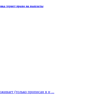
щика теряет право на выплаты
живает (только прописан в н ...