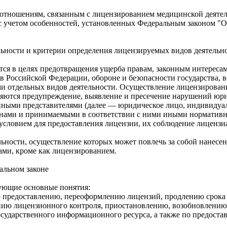
 отношениям, связанным с лицензированием медицинской деятел
с учетом особенностей, установленных Федеральным законом "О
ельности и критерии определения лицензируемых видов деятельн
тся в целях предотвращения ущерба правам, законным интереса
в Российской Федерации, обороне и безопасности государства, 
тдельных видов деятельности. Осуществление лицензирования 
вляются предупреждение, выявление и пресечение нарушений ю
ными представителями (далее — юридическое лицо, индивидуал
нами и принимаемыми в соответствии с ними иными нормативн
условием для предоставления лицензии, их соблюдение лицензи
ьности, осуществление которых может повлечь за собой нанесени
ами, кроме как лицензированием.
альном законе
дующие основные понятия:
 предоставлению, переоформлению лицензий, продлению срока д
нию лицензионного контроля, приостановлению, возобновлению
ударственного информационного ресурса, а также по предоста