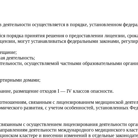
ов деятельности осуществляется в порядке, установленном фед
йся порядка принятия решения о предоставлении лицензии, срока
ицензии, могут устанавливаться федеральными законами, регул
вещание;
ая деятельность;
деятельности, осуществляемой частными образовательными орга
артирными домами;
вание, размещение отходов I — IV классов опасности.
 отношениям, связанным с лицензированием медицинской деятел
мического развития, с учетом особенностей, установленных Фе
 связанным с осуществлением лицензирования деятельности орг
правлениям деятельности международного медицинского кластер
инском кластере и внесении изменений в отдельные законодат