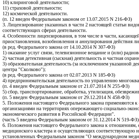
10) клиринговой деятельности;
11) страховой деятельности;
12) космической деятельности.
(п. 12 введен Федеральным законом от 13.07.2015 N 216-ФЗ)
3. Лицензирование указанных в части 2 настоящей статьи вид
соответствующих сферах деятельности.
4. Особенности лицензирования, в том числе в части, касающе
приостановления, возобновления и аннулирования действия л
(в ред. Федерального закона от 14.10.2014 N 307-ФЗ)
1) оказание услуг связи, телевизионное вещание и (или) радио
2) частная детективная (сыскная) деятельность и частная охранн
3) образовательная деятельность (за исключением указанной 
центра "Сколково");
(в ред. Федерального закона от 02.07.2013 N 185-ФЗ)
4) предпринимательская деятельность по управлению многокв
(п. 4 введен Федеральным законом от 21.07.2014 N 255-ФЗ)
5) сбор, транспортирование, обработка, утилизация, обезврежи
(п. 5 введен Федеральным законом от 29.12.2014 N 458-ФЗ)
5. Положения настоящего Федерального закона применяются к
организациями на территориях опережающего социально-эконо
экономического развития в Российской Федерации".
(часть 5 введена Федеральным законом от 31.12.2014 N 519-ФЗ)
6. Положения настоящего Федерального закона к отношениям,
медицинского кластера и осуществляющих соответствующую на
установленных Федеральным законом "О международном медиц