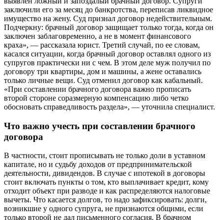
выявлен ложный и запоздалый брачный договор. Супруги
заключили его за месяц до банкротства, переписав ликвидное
имущество на жену. Суд признал договор недействительным.
Подчеркну: брачный договор защищает только тогда, когда он
заключен заблаговременно, а не в момент финансового
краха», — рассказала юрист. Третий случай, по ее словам,
касался ситуации, когда брачный договор оставлял одного из
супругов практически ни с чем. В этом деле муж получил по
договору три квартиры, дом и машины, а жене оставались
только личные вещи. Суд отменил договор как кабальный.
«При составлении брачного договора важно прописать
второй стороне соразмерную компенсацию либо четко
обосновать справедливость раздела», — уточнила специалист.
Что важно учесть при составлении брачного
договора
В частности, стоит прописывать не только доли в уставном
капитале, но и судьбу доходов от предпринимательской
деятельности, дивидендов. В случае с ипотекой в договоры
стоит включать пункты о том, кто выплачивает кредит, кому
отходит объект при разводе и как распределяются налоговые
вычеты. Что касается долгов, то надо зафиксировать: долги,
возникшие у одного супруга, не признаются общими, если
только второй не дал письменного согласия. В брачном