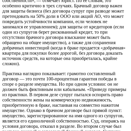
собственности», — отмечает юрист. По ее словам, это
особенно критично в трех случаях. Брачный договор важен
для защиты бизнеса (без договора супруг при разводе может
претендовать на 50% доли в ООО или акций АО, что может
повредить устойчивости компании, если человек не
занимался ее управлением); для защиты от кредиторов (если
один из супругов берет рискованный кредит, то при
отсутствии брачного договора взыскание может быть
обращено на общее имущество), а также для сохранения
добрачных инвестиций (когда в браке продается «добрачная»
квартира для покупки более дорогой, без договора доказать
источник средств, на которые она приобреталась, крайне
сложно).
Практика наглядно показывает: грамотно составленный
договор — это почти 100-процентная гарантия победы в
споре о разделе имущества. Но при одном условии: он не
должен быть фиктивным или кабальным. «Приведу примеры
из практики. В первом деле супруг пытался оспорить право
собственности жены на коммерческую недвижимость,
приобретенную в браке, настаивая на совместно нажитом
имуществе. Однако в брачном договоре был прямой пункт:
имущество, зарегистрированное на имя одного из супругов,
является его единоличной собственностью. Суд, опираясь на
условия договора, отказал в разделе. Во втором случае был