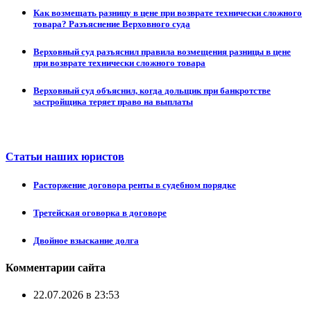
Как возмещать разницу в цене при возврате технически сложного
товара? Разъяснение Верховного суда
Верховный суд разъяснил правила возмещения разницы в цене
при возврате технически сложного товара
Верховный суд объяснил, когда дольщик при банкротстве
застройщика теряет право на выплаты
Статьи наших юристов
Расторжение договора ренты в судебном порядке
Третейская оговорка в договоре
Двойное взыскание долга
Комментарии сайта
22.07.2026 в 23:53