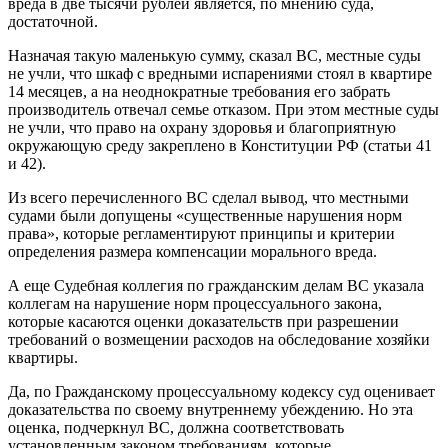
вреда в две тысячи рублей является, по мнению суда,
достаточной.
Назначая такую маленькую сумму, сказал ВС, местные суды
не учли, что шкаф с вредными испарениями стоял в квартире
14 месяцев, а на неоднократные требования его забрать
производитель отвечал семье отказом. При этом местные суды
не учли, что право на охрану здоровья и благоприятную
окружающую среду закреплено в Конституции РФ (статьи 41
и 42).
Из всего перечисленного ВС сделал вывод, что местными
судами были допущены «существенные нарушения норм
права», которые регламентируют принципы и критерии
определения размера компенсации морального вреда.
А еще Судебная коллегия по гражданским делам ВС указала
коллегам на нарушение норм процессуального закона,
которые касаются оценки доказательств при разрешении
требований о возмещении расходов на обследование хозяйки
квартиры.
Да, по Гражданскому процессуальному кодексу суд оценивает
доказательства по своему внутреннему убеждению. Но эта
оценка, подчеркнул ВС, должна соответствовать
установленным законом требованиям, которые