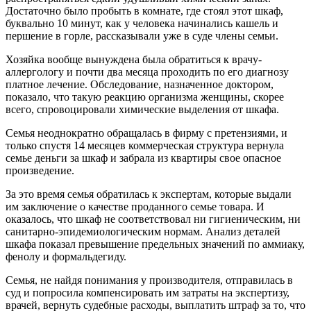
Достаточно было пробыть в комнате, где стоял этот шкаф,
буквально 10 минут, как у человека начинались кашель и
першение в горле, рассказывали уже в суде члены семьи.
Хозяйка вообще вынуждена была обратиться к врачу-
аллергологу и почти два месяца проходить по его диагнозу
платное лечение. Обследование, назначенное доктором,
показало, что такую реакцию организма женщины, скорее
всего, спровоцировали химические выделения от шкафа.
Семья неоднократно обращалась в фирму с претензиями, и
только спустя 14 месяцев коммерческая структура вернула
семье деньги за шкаф и забрала из квартиры свое опасное
произведение.
За это время семья обратилась к экспертам, которые выдали
им заключение о качестве проданного семье товара. И
оказалось, что шкаф не соответствовал ни гигиеническим, ни
санитарно-эпидемиологическим нормам. Анализ деталей
шкафа показал превышение предельных значений по аммиаку,
фенолу и формальдегиду.
Семья, не найдя понимания у производителя, отправилась в
суд и попросила компенсировать им затраты на экспертизу,
врачей, вернуть судебные расходы, выплатить штраф за то, что