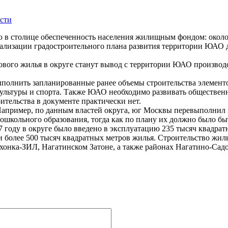
сти
столице обеспеченность населения жилищным фондом: около 17
еализации градостроительного плана развития территории ЮАО д
нового жилья в округе станут вывод с территории ЮАО производс
ыполнить запланированные ранее объемы строительства элемент
зкультуры и спорта. Также ЮАО необходимо развивать обществен
ительства в документе практически нет.
Например, по данным властей округа, юг Москвы перевыполнил пл
 дошкольного образования, тогда как по плану их должно было быт
году в округе было введено в эксплуатацию 235 тысяч квадратн
ти более 500 тысяч квадратных метров жилья. Строительство жи
хонка-ЗИЛ, Нагатинском Затоне, а также районах Нагатино-Сад