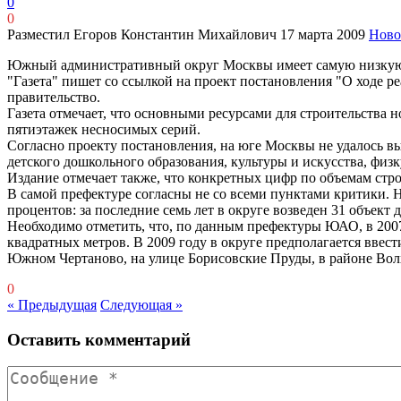
0
0
Разместил Егоров Константин Михайлович
17 марта 2009
Ново
Южный административный округ Москвы имеет самую низкую в 
"Газета" пишет со ссылкой на проект постановления "О ходе р
правительство.
Газета отмечает, что основными ресурсами для строительства 
пятиэтажек несносимых серий.
Согласно проекту постановления, на юге Москвы не удалось в
детского дошкольного образования, культуры и искусства, фи
Издание отмечает также, что конкретных цифр по объемам стро
В самой префектуре согласны не со всеми пунктами критики. 
процентов: за последние семь лет в округе возведен 31 объект
Необходимо отметить, что, по данным префектуры ЮАО, в 2007 
квадратных метров. В 2009 году в округе предполагается ввес
Южном Чертаново, на улице Борисовские Пруды, в районе Вол
0
« Предыдущая
Следующая »
Оставить комментарий