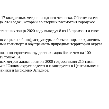
 квадратных метров на одного человека. Об этом газета
о 2020 года", который во вторник рассмотрит городское
твенных зон (к 2020 году выведут 8 из 13 промзон) и снос
ов социальной инфраструктуры: объектов здравоохранения,
ный транспорт и обустраивать природные территории округа.
ан по строительству детских садов более чем на 100
ь только 14.
ых метров жилья, план на 2008 год составлял 215 тысяч
лья в Южном округе ведется и планируется в Центральном и
овники и Бирюлево Западное.