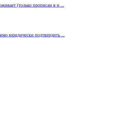
живает (только прописан в н ...
димо юридически подтвердить ...