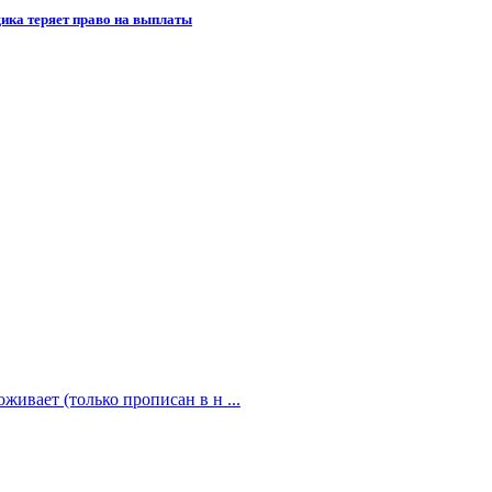
щика теряет право на выплаты
живает (только прописан в н ...