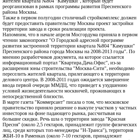
жителей квартала №804 "Камушки", который будет
реорганизован в рамках программы развития Пресненского
района Москвы.
Также в первом полугодии столичный стройкомплекс должен
будет предоставить правительству Москвы проект застройки
территории завода и сроки реализации проекта.
Напомним, что в начале апреля Мосгордума приняла в первом
чтении законопроект "О Городской адресной программе
развития застроенной территории квартала №804 "Камушки"
Пресненского района города Москвы на 2008-2013 годы". По
мнению разработчиков документа, на которое ссылается
информационный портал "Квартира.Дача.Офис", из-за
расширения зоны строительства "Москва-Сити", необходимо
переселить жителей квартала, прилегающего к территории
делового центра. В 2008-2011 годах ожидается завершение
ввода первой очереди ММДЦ, что приведет к ухудшению
условий жизнедеятельности москвичей, проживающих в
непосредственной близости.
В марте газета "Коммерсант" писала о том, что московское
правительство приняло решение о выкупе участков у частных
инвесторов на фоне падающего рынка, рассчитывая на
большие скидки. Речь шла о территории завода "Красная
Пресня" (около 2,5 гектаров, принадлежит группе физических
лиц, среди которых топ-менеджеры "Н-Транса"), территория
ЖБИ-10 в Раменках (около 7-10 гектаров, принадлежит