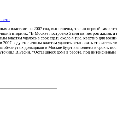
вости
ными властями на 2007 год, выполнены, заявил первый замести
ший вторник. "В Москве построено 5 млн кв. метров жилья, а в
чным властям удалось в срок сдать около 4 тыс. квартир для во
 2007 году столичным властям удалось остановить строительств
ля обманутых дольщиков в Москве будет выполнена в сроки, пост
 уточнил В.Ресин. "Оставшиеся дома в работе, под интенсивным