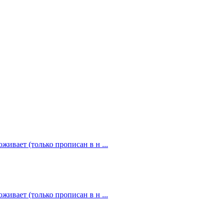
живает (только прописан в н ...
живает (только прописан в н ...