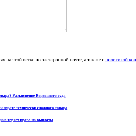
 на этой ветке по электронной почте, а так же с
политикой ко
товара? Разъяснение Верховного суда
возврате технически сложного товара
щика теряет право на выплаты