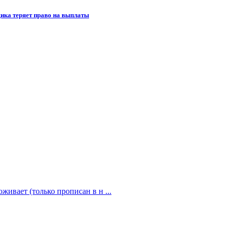
щика теряет право на выплаты
живает (только прописан в н ...