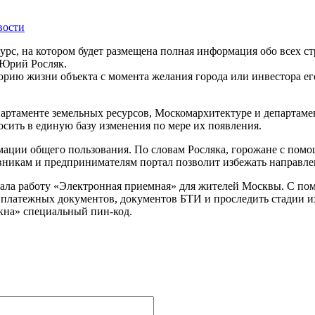
вости
урс, на котором будет размещена полная информация обо всех с
 Юрий Росляк.
орию жизни объекта с момента желания города или инвестора ег
партаменте земельных ресурсов, Москомархитектуре и департаме
осить в единую базу изменения по мере их появления.
ации общего пользования. По словам Росляка, горожане с помощь
овникам и предпринимателям портал позволит избежать направле
ала работу «Электронная приемная» для жителей Москвы. C пом
платежных документов, документов БТИ и проследить стадии и
кна» специальный пин-код.