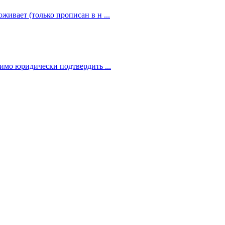
живает (только прописан в н ...
димо юридически подтвердить ...