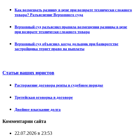
Как возмещать разницу в цене при возврате технически сложного
товара? Разъяснение Верховного суда
Верховный суд разъяснил правила возмещения разницы в цене
при возврате технически сложного товара
Верховный суд объяснил, когда дольщик при банкротстве
застройщика теряет право на выплаты
Статьи наших юристов
Расторжение договора ренты в судебном порядке
Третейская оговорка в договоре
Двойное взыскание долга
Комментарии сайта
22.07.2026 в 23:53