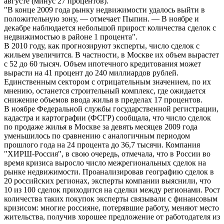
августе (минус 27 процентов).
"В конце 2009 года рынку недвижимости удалось выйти в
положительную зону, — отмечает Пыпин. — В ноябре и
декабре наблюдается небольшой прирост количества сделок с
недвижимостью в районе 1 процента".
В 2010 году, как прогнозируют эксперты, число сделок с
жильем увеличится. В частности, в Москве их объем вырастет
с 52 до 60 тысяч. Объем ипотечного кредитования может
вырасти на 41 процент до 240 миллиардов рублей.
Единственным сектором с отрицательным значением, по их
мнению, останется строительный комплекс, где ожидается
снижение объемов ввода жилья в пределах 17 процентов.
В ноябре Федеральной службы государственной регистрации,
кадастра и картографии (ФСГР) сообщала, что число сделок
по продаже жилья в Москве за девять месяцев 2009 года
уменьшилось по сравнению с аналогичным периодом
прошлого года на 24 процента до 36,7 тысячи. Компания
"ХИРШ-Россия", в свою очередь, отмечала, что в России во
время кризиса выросло число межрегиональных сделок на
рынке недвижимости. Проанализировав географию сделок в
20 российских регионах, эксперты компании выяснили, что
10 из 100 сделок приходится на сделки между регионами. Рост
количества таких покупок эксперты связывали с финансовым
кризисом: многие россияне, потерявшие работу, меняют место
жительства, получив хорошее предложение от работодателя из