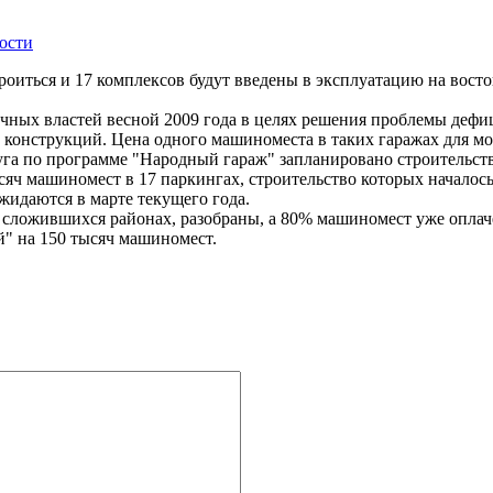
ости
роиться и 17 комплексов будут введены в эксплуатацию на восто
ных властей весной 2009 года в целях решения проблемы дефици
 конструкций. Цена одного машиноместа в таких гаражах для мо
уга по программе "Народный гараж" запланировано строительст
ысяч машиномест в 17 паркингах, строительство которых началос
идаются в марте текущего года.
 сложившихся районах, разобраны, а 80% машиномест уже опла
й" на 150 тысяч машиномест.