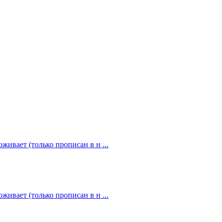
живает (только прописан в н ...
живает (только прописан в н ...