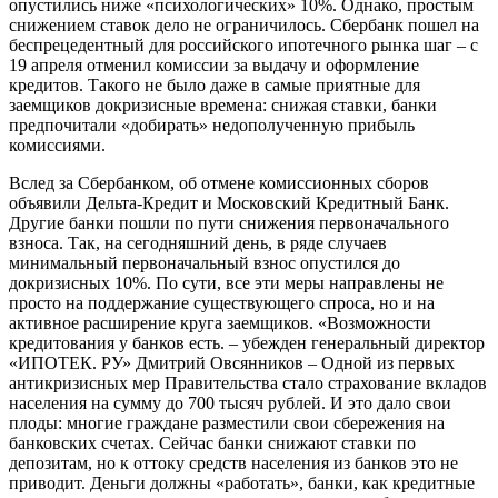
опустились ниже «психологических» 10%. Однако, простым
снижением ставок дело не ограничилось. Сбербанк пошел на
беспрецедентный для российского ипотечного рынка шаг – с
19 апреля отменил комиссии за выдачу и оформление
кредитов. Такого не было даже в самые приятные для
заемщиков докризисные времена: снижая ставки, банки
предпочитали «добирать» недополученную прибыль
комиссиями.
Вслед за Сбербанком, об отмене комиссионных сборов
объявили Дельта-Кредит и Московский Кредитный Банк.
Другие банки пошли по пути снижения первоначального
взноса. Так, на сегодняшний день, в ряде случаев
минимальный первоначальный взнос опустился до
докризисных 10%. По сути, все эти меры направлены не
просто на поддержание существующего спроса, но и на
активное расширение круга заемщиков. «Возможности
кредитования у банков есть. – убежден генеральный директор
«ИПОТЕК. РУ» Дмитрий Овсянников – Одной из первых
антикризисных мер Правительства стало страхование вкладов
населения на сумму до 700 тысяч рублей. И это дало свои
плоды: многие граждане разместили свои сбережения на
банковских счетах. Сейчас банки снижают ставки по
депозитам, но к оттоку средств населения из банков это не
приводит. Деньги должны «работать», банки, как кредитные