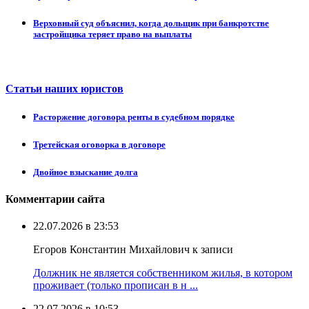
Верховный суд объяснил, когда дольщик при банкротстве
застройщика теряет право на выплаты
Статьи наших юристов
Расторжение договора ренты в судебном порядке
Третейская оговорка в договоре
Двойное взыскание долга
Комментарии сайта
22.07.2026 в 23:53
Егоров Константин Михайлович к записи
Должник не является собственником жилья, в котором
проживает (только прописан в н ...
22.07.2026 в 10:53