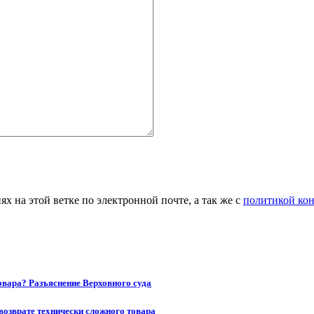
 на этой ветке по электронной почте, а так же с
политикой ко
товара? Разъяснение Верховного суда
возврате технически сложного товара