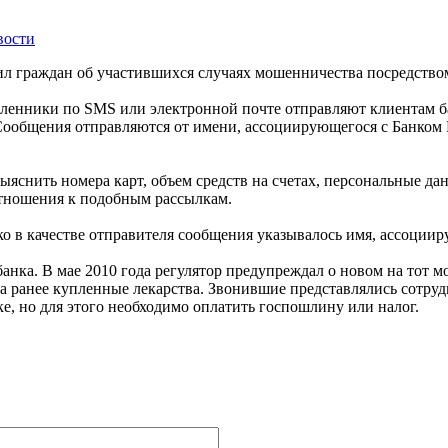
вости
ил граждан об участившихся случаях мошенничества посредством
енники по SMS или электронной почте отправляют клиентам ба
Сообщения отправляются от имени, ассоциирующегося с Банком 
снить номера карт, объем средств на счетах, персональные д
отношения к подобным рассылкам.
ко в качестве отправителя сообщения указывалось имя, ассоции
анка. В мае 2010 года регулятор предупреждал о новом на тот
 за ранее купленные лекарства. Звонившие представлялись сот
ке, но для этого необходимо оплатить госпошлину или налог.