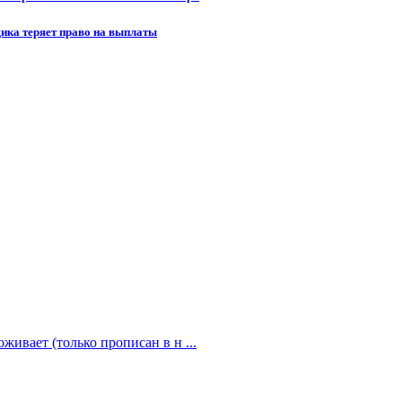
щика теряет право на выплаты
живает (только прописан в н ...