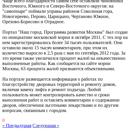
Чаще всего благодарности самим себе оставляли чиновники
Восточного, Южного и Северо-Восточного округов: на
"самопиаре" поймали управы районов Соколиная гора,
Новогиреево, Перово, Царицыно, Чертаново Южное,
Орехово-Борисово и Отрадное.
Портал "Наш город. Программа развития Москвы" был создан
по инициативе московской мэрии в октябре 2011. С тех пор на
нем зарегистрировались более 34 тысяч пользователей. Они
оставили около 15 тысяч комментариев, при этом их
количество выросло в 2,5 раза с мая по сентябрь 2012 года. За
это время также увеличился процент жалоб на некачественно
выполненные работы. Как сообщается на сайте мэрии
Москвы, 63 процента жалоб признаются объективными.
На портале размещается информация о работах по
благоустройству дворовых территорий и ремонту домов,
включая замену лифта и ремонт подъезда. Любой
пользователь может контролировать качество и сроки
выполнения работ и оставлять комментарии о содержании
дворов, обеспечения льготными лекарствами и по другим
вопросам, связанным с городом.
0
« Предыдущая
Следующая »