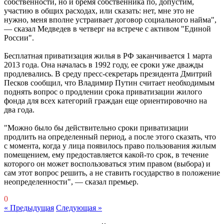
собственности, но и бремя собственника по, допустим,
участию в общих расходах, или сказать: нет, мне это не
нужно, меня вполне устраивает договор социального найма",
— сказал Медведев в четверг на встрече с активом "Единой
России".
Бесплатная приватизация жилья в РФ заканчивается 1 марта
2013 года. Она началась в 1992 году, ее сроки уже дважды
продлевались. В среду пресс-секретарь президента Дмитрий
Песков сообщил, что Владимир Путин считает необходимым
поднять вопрос о продлении срока приватизации жилого
фонда для всех категорий граждан еще ориентировочно на
два года.
"Можно было бы действительно сроки приватизации
продлить на определенный период, а после этого сказать, что
с момента, когда у лица появилось право пользования жилым
помещением, ему предоставляется какой-то срок, в течение
которого он может воспользоваться этим правом (выбора) и
сам этот вопрос решить, а не ставить государство в положение
неопределенности", — сказал премьер.
0
« Предыдущая
Следующая »