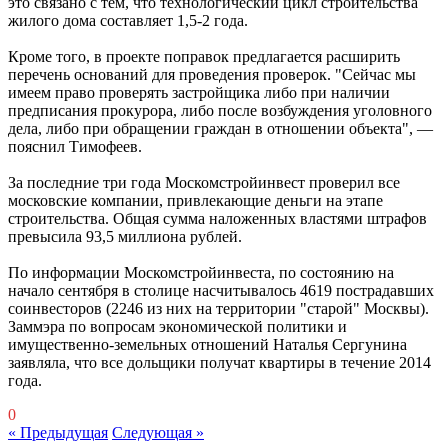
это связано с тем, что технологический цикл строительства
жилого дома составляет 1,5-2 года.
Кроме того, в проекте поправок предлагается расширить
перечень оснований для проведения проверок. "Сейчас мы
имеем право проверять застройщика либо при наличии
предписания прокурора, либо после возбуждения уголовного
дела, либо при обращении граждан в отношении объекта", —
пояснил Тимофеев.
За последние три года Москомстройинвест проверил все
московские компании, привлекающие деньги на этапе
строительства. Общая сумма наложенных властями штрафов
превысила 93,5 миллиона рублей.
По информации Москомстройинвеста, по состоянию на
начало сентября в столице насчитывалось 4619 пострадавших
соинвесторов (2246 из них на территории "старой" Москвы).
Заммэра по вопросам экономической политики и
имущественно-земельных отношений Наталья Сергунина
заявляла, что все дольщики получат квартиры в течение 2014
года.
0
« Предыдущая
Следующая »