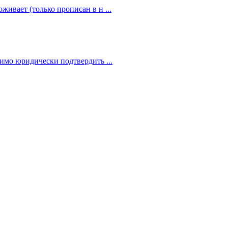
живает (только прописан в н ...
димо юридически подтвердить ...