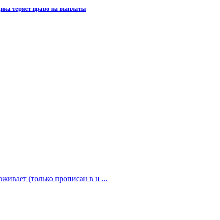
щика теряет право на выплаты
живает (только прописан в н ...