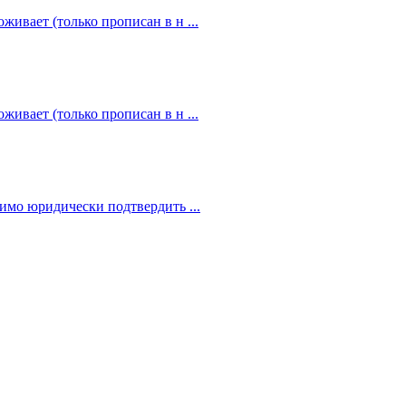
живает (только прописан в н ...
живает (только прописан в н ...
димо юридически подтвердить ...