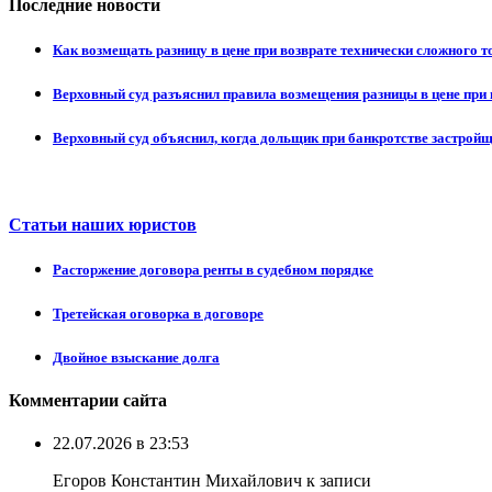
Последние новости
Как возмещать разницу в цене при возврате технически сложного 
Верховный суд разъяснил правила возмещения разницы в цене при 
Верховный суд объяснил, когда дольщик при банкротстве застрой
Статьи наших юристов
Расторжение договора ренты в судебном порядке
Третейская оговорка в договоре
Двойное взыскание долга
Комментарии сайта
22.07.2026 в 23:53
Егоров Константин Михайлович к записи