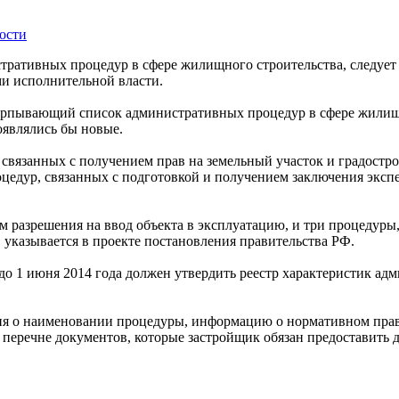
ости
ративных процедур в сфере жилищного строительства, следует 
и исполнительной власти.
ерпывающий список административных процедур в сфере жилищно
оявлялись бы новые.
, связанных с получением прав на земельный участок и градостр
роцедур, связанных с подготовкой и получением заключения экс
м разрешения на ввод объекта в эксплуатацию, и три процедуры
 указывается в проекте постановления правительства РФ.
о 1 июня 2014 года должен утвердить реестр характеристик ад
дения о наименовании процедуры, информацию о нормативном пр
о перечне документов, которые застройщик обязан предоставить 