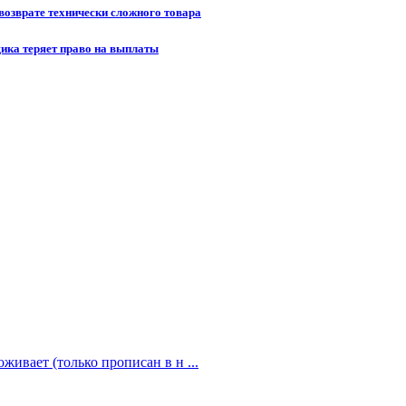
возврате технически сложного товара
щика теряет право на выплаты
живает (только прописан в н ...