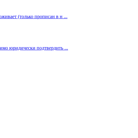
живает (только прописан в н ...
димо юридически подтвердить ...