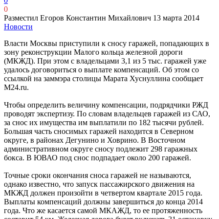
0
0
Разместил Егоров Константин Михайлович
13 марта 2014
Новости
Власти Москвы приступили к сносу гаражей, попадающих в
зону реконструкции Малого кольца железной дороги
(МКЖД). При этом с владельцами 3,1 из 5 тыс. гаражей уже
удалось договориться о выплате компенсаций. Об этом со
ссылкой на заммэра столицы Марата Хуснуллина сообщает
M24.ru.
Чтобы определить величину компенсации, подрядчики РЖД
проводят экспертизу. По словам владельцев гаражей из САО,
за снос их имущества им выплатили по 182 тысячи рублей.
Большая часть сносимых гаражей находится в Северном
округе, в районах Дегунино и Ховрино. В Восточном
административном округе сносу подлежит 298 гаражных
бокса. В ЮВАО под снос подпадает около 200 гаражей.
Точные сроки окончания сноса гаражей не называются,
однако известно, что запуск пассажирского движения на
МКЖД должен произойти в четвертом квартале 2015 года.
Выплаты компенсаций должны завершиться до конца 2014
года. Что же касается самой МКАЖД, то ее протяженность