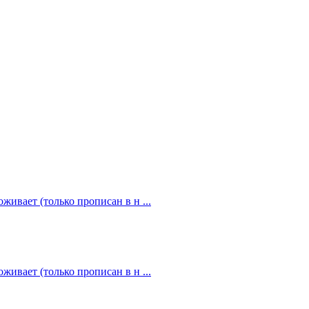
живает (только прописан в н ...
живает (только прописан в н ...