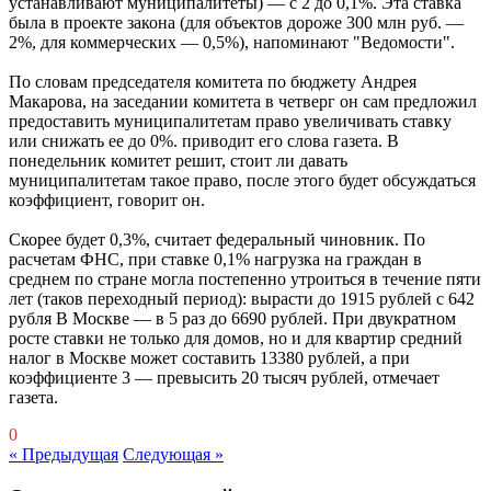
устанавливают муниципалитеты) — с 2 до 0,1%. Эта ставка
была в проекте закона (для объектов дороже 300 млн руб. —
2%, для коммерческих — 0,5%), напоминают "Ведомости".
По словам председателя комитета по бюджету Андрея
Макарова, на заседании комитета в четверг он сам предложил
предоставить муниципалитетам право увеличивать ставку
или снижать ее до 0%. приводит его слова газета. В
понедельник комитет решит, стоит ли давать
муниципалитетам такое право, после этого будет обсуждаться
коэффициент, говорит он.
Скорее будет 0,3%, считает федеральный чиновник. По
расчетам ФНС, при ставке 0,1% нагрузка на граждан в
среднем по стране могла постепенно утроиться в течение пяти
лет (таков переходный период): вырасти до 1915 рублей с 642
рубля В Москве — в 5 раз до 6690 рублей. При двукратном
росте ставки не только для домов, но и для квартир средний
налог в Москве может составить 13380 рублей, а при
коэффициенте 3 — превысить 20 тысяч рублей, отмечает
газета.
0
« Предыдущая
Следующая »