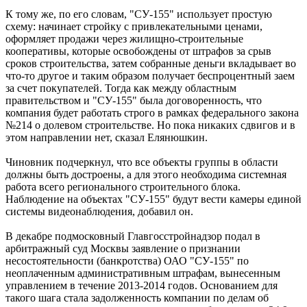
К тому же, по его словам, "СУ-155" использует простую
схему: начинает стройку с привлекательными ценами,
оформляет продажи через жилищно-строительные
кооперативы, которые освобождены от штрафов за срыв
сроков строительства, затем собранные деньги вкладывает во
что-то другое и таким образом получает беспроцентный заем
за счет покупателей. Тогда как между областным
правительством и "СУ-155" была договоренность, что
компания будет работать строго в рамках федерального закона
№214 о долевом строительстве. Но пока никаких сдвигов и в
этом направлении нет, сказал Елянюшкин.
Чиновник подчеркнул, что все объекты группы в области
должны быть достроены, а для этого необходима системная
работа всего регионального строительного блока.
Наблюдение на объектах "СУ-155" будут вести камеры единой
системы видеонаблюдения, добавил он.
В декабре подмосковный Главгосстройнадзор подал в
арбитражный суд Москвы заявление о признании
несостоятельности (банкротства) ОАО "СУ-155" по
неоплаченным административным штрафам, вынесенным
управлением в течение 2013-2014 годов. Основанием для
такого шага стала задолженность компании по делам об