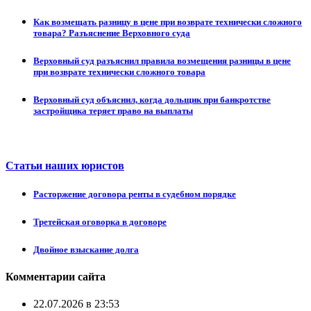
Как возмещать разницу в цене при возврате технически сложного
товара? Разъяснение Верховного суда
Верховный суд разъяснил правила возмещения разницы в цене
при возврате технически сложного товара
Верховный суд объяснил, когда дольщик при банкротстве
застройщика теряет право на выплаты
Статьи наших юристов
Расторжение договора ренты в судебном порядке
Третейская оговорка в договоре
Двойное взыскание долга
Комментарии сайта
22.07.2026 в 23:53