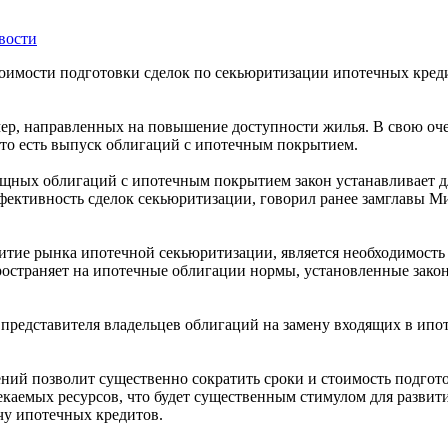
вости
тоимости подготовки сделок по секьюритизации ипотечных креди
мер, направленных на повышение доступности жилья. В свою оч
то есть выпуск облигаций с ипотечным покрытием.
ных облигаций с ипотечным покрытием закон устанавливает дл
фективность сделок секьюритизации, говорил ранее замглавы М
итие рынка ипотечной секьюритизации, является необходимость 
ространяет на ипотечные облигации нормы, установленные зако
 представителя владельцев облигаций на замену входящих в ипо
ний позволит существенно сократить сроки и стоимость подгот
лекаемых ресурсов, что будет существенным стимулом для разви
у ипотечных кредитов.