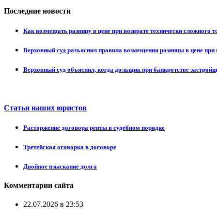
Последние новости
Как возмещать разницу в цене при возврате технически сложного 
Верховный суд разъяснил правила возмещения разницы в цене при 
Верховный суд объяснил, когда дольщик при банкротстве застрой
Статьи наших юристов
Расторжение договора ренты в судебном порядке
Третейская оговорка в договоре
Двойное взыскание долга
Комментарии сайта
22.07.2026 в 23:53