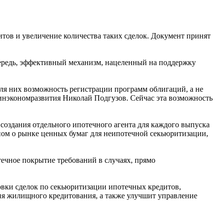
тов и увеличение количества таких сделок. Документ принят
ередь, эффективный механизм, нацеленный на поддержку
я них возможность регистрации программ облигаций, а не
инэкономразвития Николай Подгузов. Сейчас эта возможность
создания отдельного ипотечного агента для каждого выпуска
ном о рынке ценных бумаг для неипотечной секьюритизации,
течное покрытие требований в случаях, прямо
овки сделок по секьюритизации ипотечных кредитов,
тия жилищного кредитования, а также улучшит управление