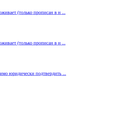
живает (только прописан в н ...
живает (только прописан в н ...
димо юридически подтвердить ...