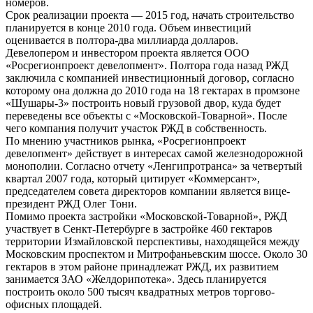
номеров.
Срок реализации проекта — 2015 год, начать строительство
планируется в конце 2010 года. Объем инвестиций
оценивается в полтора-два миллиарда долларов.
Девелопером и инвестором проекта является ООО
«Росрегионпроект девелопмент». Полтора года назад РЖД
заключила с компанией инвестиционный договор, согласно
которому она должна до 2010 года на 18 гектарах в промзоне
«Шушары-3» построить новый грузовой двор, куда будет
переведены все объекты с «Московской-Товарной». После
чего компания получит участок РЖД в собственность.
По мнению участников рынка, «Росрегионпроект
девелопмент» действует в интересах самой железнодорожной
монополии. Согласно отчету «Ленгипротранса» за четвертый
квартал 2007 года, который цитирует «Коммерсант»,
председателем совета директоров компании является вице-
президент РЖД Олег Тони.
Помимо проекта застройки «Московской-Товарной», РЖД
участвует в Сенкт-Петербурге в застройке 460 гектаров
территории Измайловской перспективы, находящейся между
Московским проспектом и Митрофаньевским шоссе. Около 30
гектаров в этом районе принадлежат РЖД, их развитием
занимается ЗАО «Желдорипотека». Здесь планируется
построить около 500 тысяч квадратных метров торгово-
офисных площадей.