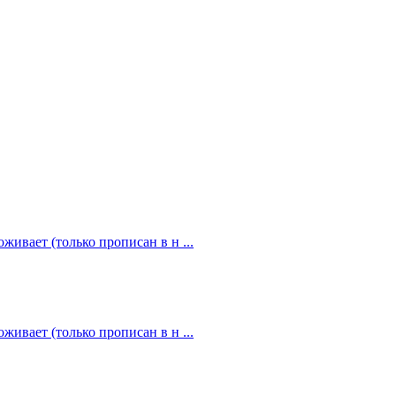
живает (только прописан в н ...
живает (только прописан в н ...