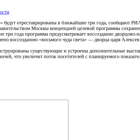
ости
 будут отреставрированы в ближайшие три года, сообщают РИА
правительством Москвы концепцией целевой программы сохранен
 три года программа предусматривает воссоздание дворцово-па
елено воссозданию «восьмого чуда света» — дворца царя Алекс
онструированы существующие и устроены дополнительные выста
ичей, что увеличит поток посетителей с планируемого показателя