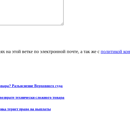
 на этой ветке по электронной почте, а так же с
политикой ко
товара? Разъяснение Верховного суда
возврате технически сложного товара
щика теряет право на выплаты