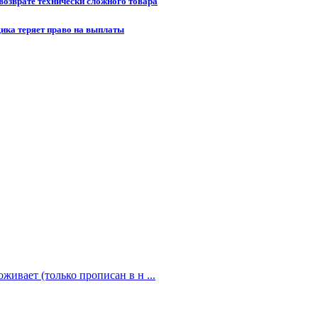
возврате технически сложного товара
щика теряет право на выплаты
живает (только прописан в н ...