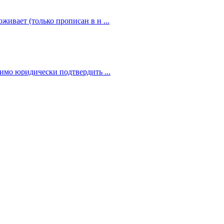
живает (только прописан в н ...
димо юридически подтвердить ...