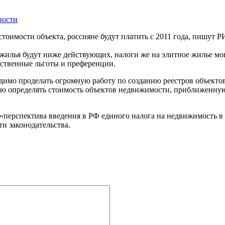
вости
оимости объекта, россияне будут платить с 2011 года, пишут РИ
 жилья будут ниже действующих, налоги же на элитное жилье мо
обственные льготы и преференции.
димо проделать огромную работу по созданию реестров объектов
ую определять стоимость объектов недвижимости, приближенную
о «перспектива введения в РФ единого налога на недвижимость в
ти законодательства.