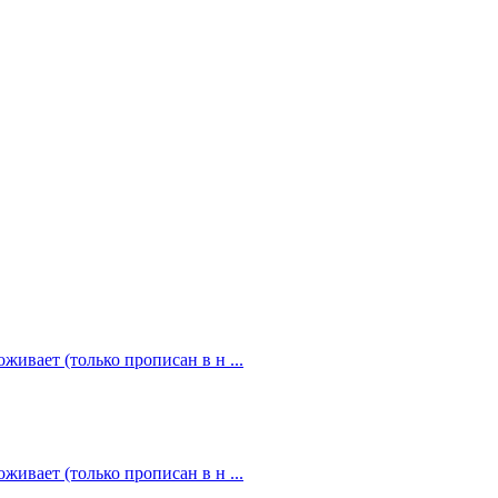
живает (только прописан в н ...
живает (только прописан в н ...