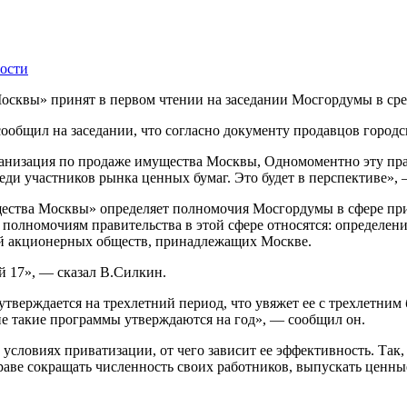
ости
осквы» принят в первом чтении на заседании Мосгордумы в сре
ообщил на заседании, что согласно документу продавцов городс
ганизация по продаже имущества Москвы, Одномоментно эту пра
реди участников рынка ценных бумаг. Это будет в перспективе»,
ества Москвы» определяет полномочия Мосгордумы в сфере при
м полномочиям правительства в этой сфере относятся: определе
й акционерных обществ, принадлежащих Москве.
й 17», — сказал В.Силкин.
 утверждается на трехлетний период, что увяжет ее с трехлет
е такие программы утверждаются на год», — сообщил он.
 условиях приватизации, от чего зависит ее эффективность. Та
раве сокращать численность своих работников, выпускать ценны