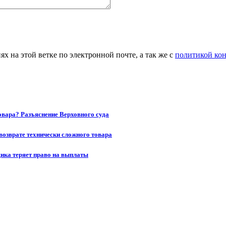
 на этой ветке по электронной почте, а так же с
политикой ко
товара? Разъяснение Верховного суда
возврате технически сложного товара
щика теряет право на выплаты