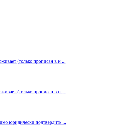
живает (только прописан в н ...
живает (только прописан в н ...
димо юридически подтвердить ...