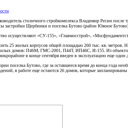
ости
ководитель столичного стройкомплекса Владимир Ресин после т
осы застройки Щербинки и поселка Бутово (район Южное Бутово)
ство осуществляют «СУ-155», «Главмосстрой», «Мосфундаментст
роить 25 жилых корпусов общей площадью 260 тыс. кв. метров. Н
лых домов: П46М, ГМС-2001, П44Т, ИП46С, И-155. Из объектов
икрорайоне в конце сентября введен в эксплуатацию еще один д
ии поселка Бутово, где за оставшееся время до конца года необх
адений, в работе еще остаются 26 домов, которые запланированы 