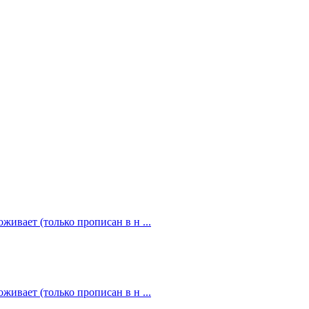
живает (только прописан в н ...
живает (только прописан в н ...