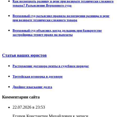
Как возмещать разницу в цене при возврате технически сложного
товара? Разъяснение Верховного суда
Верховный суд разъяснил правила возмещения разницы в цене
при возврате технически сложного товара
Верховный суд объяснил, когда дольщик при банкротстве
застройщика теряет право на выплаты
Статьи наших юристов
Расторжение договора ренты в судебном порядке
Третейская оговорка в договоре
Двойное взыскание долга
Комментарии сайта
22.07.2026 в 23:53
Егоров Константин Михайлович к записи