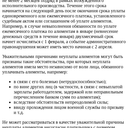
не менее 2 месяцев подряд в рамках возбужденного
исполнительного производства. Течение этого срока
начинается на следующий день после окончания срока уплаты
единовременного или ежемесячного платежа, установленного
судебным актом или соглашением об уплате алиментов.
Например, в случае невыполнения обязанности по уплате
ежемесячного платежа по алиментам в январе (невнесение
денежных средств в течение января) двухмесячный срок
начнет исчисляться с 1 февраля, а событие административного
правонарушения может иметь место начиная с 2 апреля.
Уважительными причинами неуплаты алиментов могут быть
признаны такие обстоятельства, при которых неуплата
алиментов имела место независимо от воли лица, обязанного
уплачивать алименты, например:
в связи с его болезнью (нетрудоспособностью);
по вине других лиц (в частности, в связи с невыплатой
зарплаты работодателем, задержкой или неправильным
перечислением банком сумм по алиментам);
вследствие обстоятельств непреодолимой силы;
ввиду прохождения лицом военной службы по призыву
и т.д.
Не может рассматриваться в качестве уважительной причины
неуплаты алиментов несогласие плательщика с размером