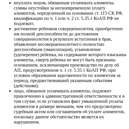
неуплата лицом, обязанным уплачивать алименты,
суммы неустойки за несвоевременную уплату
алиментов, определенной на основании ст. 115 СК РФ,
квалификации по ч. 1 или ч. 2 ст. 5.35.1 КоАП РФ не
подлежит;
достижение ребенком совершеннолетия, приобретение
им полной дееспособности до достижения
совершеннолетия в результате вступления в брак,
объявление несовершеннолетнего полностью
дееспособным (эмансипация), усыновление
(удочерение) ребенка, на содержание которого взысканы
алименты, смерть ребенка не могут быть признаны
основанием, исключающим производство по делу об
АП, предусмотренном ч. 1 ст. 5.35.1 КоАП РФ, при
условии образования задолженности по алиментам за
период, предшествовавший указанным событиям
(действиям);
лицо, обязанное уплачивать алименты, подлежит
привлечению к административной ответственности и в
том случае, если установлен факт умышленной уплаты
алиментов в размере меньшем, чем это предусмотрено
судебным актом или соглашением об уплате алиментов,
поскольку данное обстоятельство является их
нарушением.