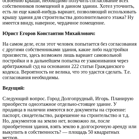
освоению крыши, необходимо получить согласование всех
собственников помещений в данном здании. Хотел уточнить,
есть ли еще какой-нибудь вариант, позволяющий использовать
крышу здания для строительства дополнительного этажа? Ну
имеется ввиду, наверное, чердачное помещение.
Юрист Егоров Константин Михайлович:
На самом деле, если этот человек попытается без согласования
с другими собственниками здания, какие либо надстройки
произвести, здесь возможен лишь вариант самовольной
постройки и в дальнейшем попытка ее узаконивания через
арбитражный суд на основании 222 статьи Гражданского
кодекса. Вероятность не велика, что это удастся сделать. Т.е.
согласования необходимы.
Ведущий:
Следующий вопрос. Город Долгопрудный, Игорь. Планирую
приобрести одноэтажное отдельно-стоящее здание. У
продавца в наличии имеются все документы на строение:
паспорт, свидетельство, разрешение на строительство и т.д.
Но, документов на землю нет, возможно ли, после
приобретения здания, взять землю в долгосрочную аренду или
выкупить в собственность? — площадь 50 квадратных
метров.