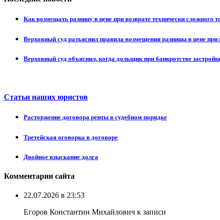
Как возмещать разницу в цене при возврате технически сложного 
Верховный суд разъяснил правила возмещения разницы в цене при 
Верховный суд объяснил, когда дольщик при банкротстве застрой
Статьи наших юристов
Расторжение договора ренты в судебном порядке
Третейская оговорка в договоре
Двойное взыскание долга
Комментарии сайта
22.07.2026 в 23:53
Егоров Константин Михайлович к записи