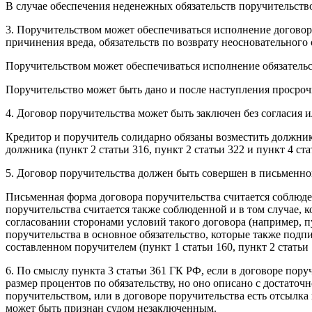
В случае обеспечения неденежных обязательств поручительство
3. Поручительством может обеспечиваться исполнение договорн
причинения вреда, обязательств по возврату неосновательного 
Поручительством может обеспечиваться исполнение обязательст
Поручительство может быть дано и после наступления просрочк
4. Договор поручительства может быть заключен без согласия 
Кредитор и поручитель солидарно обязаны возместить должник
должника (пункт 2 статьи 316, пункт 2 статьи 322 и пункт 4 ст
5. Договор поручительства должен быть совершен в письменной
Письменная форма договора поручительства считается соблюд
поручительства считается также соблюденной и в том случае,
согласовании сторонами условий такого договора (например, 
поручительства в основное обязательство, которые также под
составленном поручителем (пункт 1 статьи 160, пункт 2 статьи 
6. По смыслу пункта 3 статьи 361 ГК РФ, если в договоре пору
размер процентов по обязательству, но оно описано с достато
поручительством, или в договоре поручительства есть отсылка
может быть признан судом незаключенным.