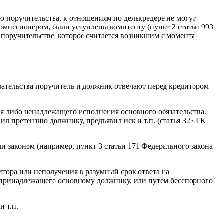
ью поручительства, к отношениям по делькредере не могут
комиссионером, были уступлены комитенту (пункт 2 статьи 993
поручительстве, которое считается возникшим с момента
ательства поручитель и должник отвечают перед кредитором
я либо ненадлежащего исполнения основного обязательства.
л претензию должнику, предъявил иск и т.п. (статья 323 ГК
ли законом (например, пункт 3 статьи 171 Федерального закона
тора или неполучения в разумный срок ответа на
, принадлежащего основному должнику, или путем бесспорного
 т.п.