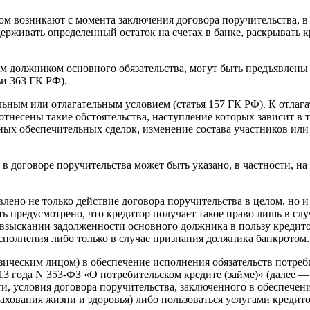
ом возникают с момента заключения договора поручительства, в
ерживать определенный остаток на счетах в банке, раскрывать 
ием должником основного обязательства, могут быть предъявле
ьи 363 ГК РФ).
льным или отлагательным условием (статья 157 ГК РФ). К отла
 отнесены такие обстоятельства, наступление которых зависит в 
ных обеспечительных сделок, изменение состава участников ил
) в договоре поручительства может быть указано, в частности,
ено не только действие договора поручительства в целом, но и
 предусмотрено, что кредитор получает такое право лишь в слу
взыскании задолженности основного должника в пользу кредитор
полнения либо только в случае признания должника банкротом.
ическим лицом) в обеспечение исполнения обязательств потребит
3 года N 353-ФЗ «О потребительском кредите (займе)» (далее —
, условия договора поручительства, заключенного в обеспечение
ахования жизни и здоровья) либо пользоваться услугами кредито