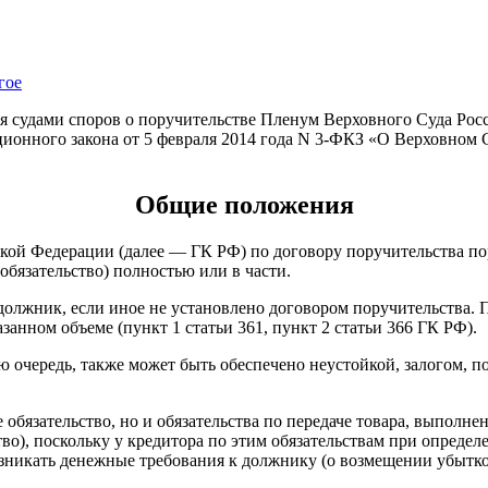
гое
я судами споров о поручительстве Пленум Верховного Суда Рос
ционного закона от 5 февраля 2014 года N 3-ФКЗ «О Верховном
Общие положения
йской Федерации (далее — ГК РФ) по договору поручительства по
обязательство) полностью или в части.
 должник, если иное не установлено договором поручительства.
занном объеме (пункт 1 статьи 361, пункт 2 статьи 366 ГК РФ).
 очередь, также может быть обеспечено неустойкой, залогом, по
 обязательство, но и обязательства по передаче товара, выполн
тво), поскольку у кредитора по этим обязательствам при опреде
икать денежные требования к должнику (о возмещении убытков, 