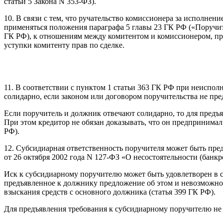
статьи 5 Закона N 353-ФЗ).
10. В связи с тем, что ручательство комиссионера за исполнен
применяться положения параграфа 5 главы 23 ГК РФ («Поручите
ГК РФ), к отношениям между комитентом и комиссионером, пр
уступки комитенту прав по сделке.
11. В соответствии с пунктом 1 статьи 363 ГК РФ при неисп
солидарно, если законом или договором поручительства не пре
Если поручитель и должник отвечают солидарно, то для предъ
При этом кредитор не обязан доказывать, что он предпринимал
РФ).
12. Субсидиарная ответственность поручителя может быть пред
от 26 октября 2002 года N 127-ФЗ «О несостоятельности (банкро
Иск к субсидиарному поручителю может быть удовлетворен в с
предъявленное к должнику предложение об этом и невозможно
взыскания средств с основного должника (статья 399 ГК РФ).
Для предъявления требования к субсидиарному поручителю не 