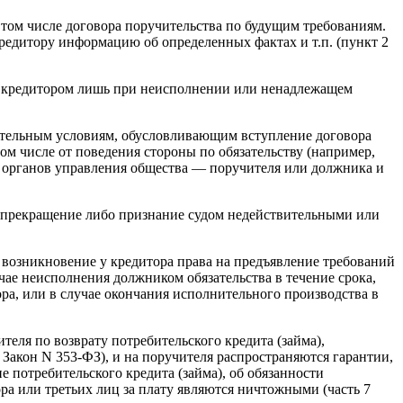
 том числе договора поручительства по будущим требованиям.
кредитору информацию об определенных фактах и т.п. (пункт 2
ны кредитором лишь при неисполнении или ненадлежащем
гательным условиям, обусловливающим вступление договора
том числе от поведения стороны по обязательству (например,
и органов управления общества — поручителя или должника и
 на прекращение либо признание судом недействительными или
 возникновение у кредитора права на предъявление требований
чае неисполнения должником обязательства в течение срока,
а, или в случае окончания исполнительного производства в
еля по возврату потребительского кредита (займа),
 Закон N 353-ФЗ), и на поручителя распространяются гарантии,
 потребительского кредита (займа), об обязанности
ра или третьих лиц за плату являются ничтожными (часть 7