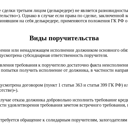
ие сделки третьим лицом (делькредере) не является разновидност
льство»). Однако в случае если права по сделке, заключенной 
инявшим на себя делькредере, применяются положения ГК РФ о 
Виды поручительства
олнении или ненадлежащем исполнении должником основного обяз
дусмотрена субсидиарная ответственность поручителя.
явления требования к поручителю достаточно факта неисполнени
 попытки получить исполнение от должника, в частности направи
усмотрена договором (пункт 1 статьи 363 и статья 399 ГК РФ) и
тстве)»).
лучае отказа должника добровольно исполнить требование креди
сти удовлетворения требования зачетом встречного требования
требуется обращение к солидарным поручителям, залогодателям и