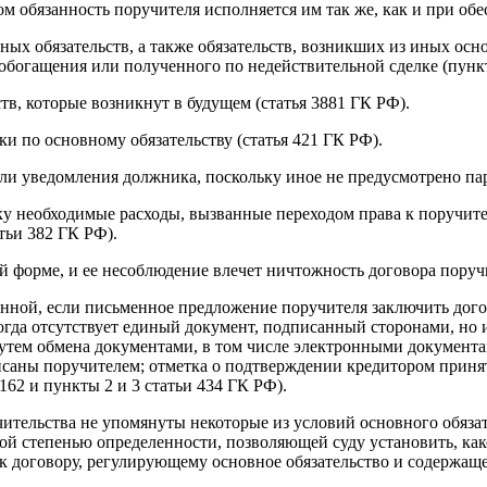
м обязанность поручителя исполняется им так же, как и при об
ых обязательств, а также обязательств, возникших из иных осн
обогащения или полученного по недействительной сделке (пункт 
в, которые возникнут в будущем (статья 3881 ГК РФ).
и по основному обязательству (статья 421 ГК РФ).
или уведомления должника, поскольку иное не предусмотрено па
у необходимые расходы, вызванные переходом права к поручител
атьи 382 ГК РФ).
 форме, и ее несоблюдение влечет ничтожность договора поручит
енной, если письменное предложение поручителя заключить дог
 когда отсутствует единый документ, подписанный сторонами, н
путем обмена документами, в том числе электронными документ
писаны поручителем; отметка о подтверждении кредитором приня
162 и пункты 2 и 3 статьи 434 ГК РФ).
чительства не упомянуты некоторые из условий основного обязат
чной степенью определенности, позволяющей суду установить, ка
 к договору, регулирующему основное обязательство и содержащ