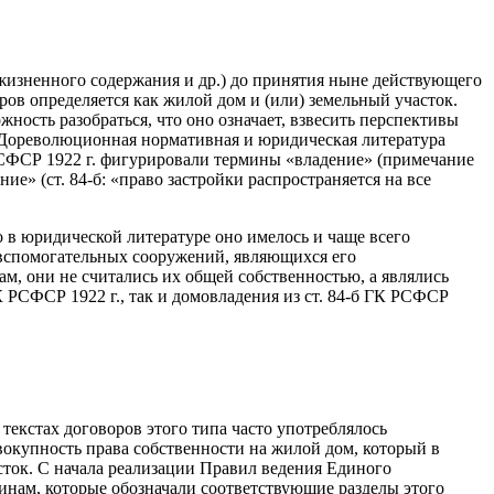
жизненного содержания и др.) до принятия ныне действующего
ов определяется как жилой дом и (или) земельный участок.
ность разобраться, что оно означает, взвесить перспективы
. Дореволюционная нормативная и юридическая литература
 РСФСР 1922 г. фигурировали термины «владение» (примечание
» (ст. 84-б: «право застройки распространяется на все
 в юридической литературе оно имелось и чаще всего
вспомогательных сооружений, являющихся его
, они не считались их общей собственностью, а являлись
 РСФСР 1922 г., так и домовладения из ст. 84-б ГК РСФСР
 текстах договоров этого типа часто употреблялось
окупность права собственности на жилой дом, который в
сток. С начала реализации Правил ведения Единого
минам, которые обозначали соответствующие разделы этого