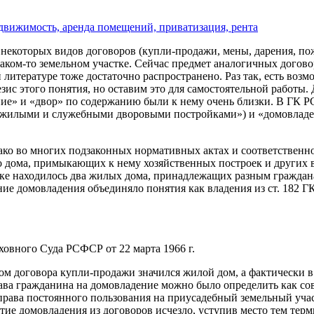
движимость, аренда помещений, приватизация, рента
некоторых видов договоров (купли-продажи, мены, дарения, по
ком-то земельном участке. Сейчас предмет аналогичных договор
тературе тоже достаточно распространено. Раз так, есть возмож
зис этого понятия, но оставим это для самостоятельной работы
ение» и «двор» по содержанию были к нему очень близки. В ГК
 жилыми и служебными дворовыми постройками») и «домовладение
ако во многих подзаконных нормативных актах и соответственно
 дома, примыкающих к нему хозяйственных построек и других 
е находилось два жилых дома, принадлежащих разным гражданам
ие домовладения объединяло понятия как владения из ст. 182 ГК
ховного Суда РСФСР от 22 марта 1966 г.
том договора купли-продажи значился жилой дом, а фактически в
ва гражданина на домовладение можно было определить как сов
права постоянного пользования на приусадебный земельный уча
тие домовладения из договоров исчезло, уступив место тем тер