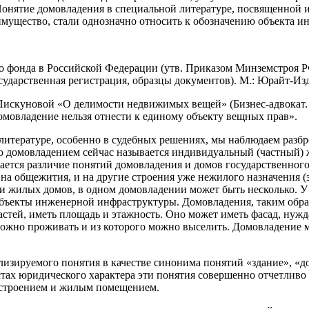
 Понятие домовладения в специальной литературе, посвященной
мущество, стали однозначно относить к обозначению объекта ин
фонда в Российской Федерации (утв. Приказом Минземстроя РФ о
ударственная регистрация, образцы документов). М.: Юрайт-Изд
. Пискуновой «О делимости недвижимых вещей» (Бизнес-адвокат. 
овладение нельзя отнести к единому объекту вещных прав».
литературе, особенно в судебных решениях, мы наблюдаем раз
о домовладением сейчас называется индивидуальный (частный) 
вается различие понятий домовладения и домов государственног
 на общежития, и на другие строения уже нежилого назначения 
сле и жилых домов, в одном домовладении может быть несколько
объекты инженерной инфраструктуры. Домовладения, таким образ
стей, иметь площадь и этажность. Оно может иметь фасад, нужд
м можно проживать и из которого можно выселить. Домовладение
изируемого понятия в качестве синонима понятий «здание», «до
тах юридического характера эти понятия совершенно отчетливо 
о строением и жилым помещением.