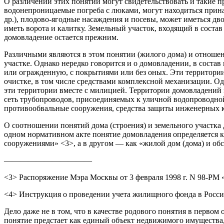
О различении этих понятий могут свидетельствовать и такие 
водонепроницаемые погреба с люками, могут находиться прина
др.), плодово-ягодные насаждения и посевы, может иметься дв
иметь ворота и калитку. Земельный участок, входящий в сост
домовладение остается прежним.
Различными являются в этом понятии (жилого дома) и отношен
участке. Однако нередко говорится и о домовладении, в соста
или огражденную, с покрытиями или без оных. Эти территори
очистке, в том числе средствами комплексной механизации. О
эти территории вместе с милицией. Территории домовладений
сеть трубопроводов, присоединяемых к уличной водопроводно
противообвальные сооружения, средства защиты инженерных 
О соотношении понятий дома (строения) и земельного участка
одном нормативном акте понятие домовладения определяется 
сооружениями» <3>, а в другом — как «жилой дом (дома) и об
———————————
<3> Распоряжение Мэра Москвы от 3 февраля 1998 г. N 98-РМ 
<4> Инструкция о проведении учета жилищного фонда в Россий
Дело даже не в том, что в качестве родового понятия в перво
понятие предстает как единый объект недвижимого имущества,