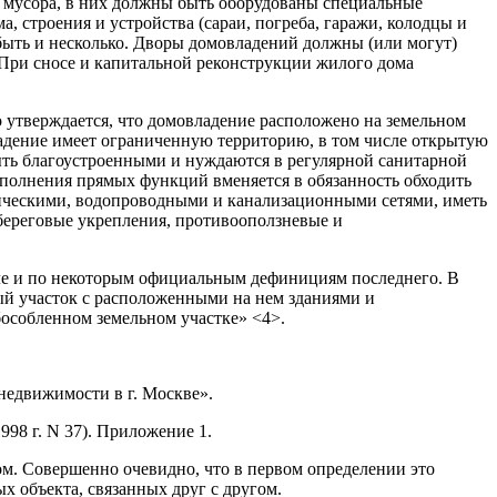
ля мусора, в них должны быть оборудованы специальные
 строения и устройства (сараи, погреба, гаражи, колодцы и
 быть и несколько. Дворы домовладений должны (или могут)
 При сносе и капитальной реконструкции жилого дома
о утверждается, что домовладение расположено на земельном
владение имеет ограниченную территорию, в том числе открытую
ть благоустроенными и нуждаются в регулярной санитарной
ыполнения прямых функций вменяется в обязанность обходить
ическими, водопроводными и канализационными сетями, иметь
береговые укрепления, противооползневые и
сле и по некоторым официальным дефинициям последнего. В
ый участок с расположенными на нем зданиями и
бособленном земельном участке» <4>.
недвижимости в г. Москве».
98 г. N 37). Приложение 1.
ом. Совершенно очевидно, что в первом определении это
 объекта, связанных друг с другом.