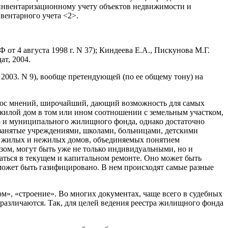
 инвентаризационному учету объектов недвижимости и
вентарного учета <2>.
т 4 августа 1998 г. N 37); Киндеева Е.А., Пискунова М.Г.
ат, 2004.
2003. N 9), вообще претендующей (по ее общему тону) на
брос мнений, широчайший, дающий возможность для самых
жилой дом в том или ином соотношении с земельным участком,
о и муниципального жилищного фонда, однако достаточно
(занятые учреждениями, школами, больницами, детскими
. У жилых и нежилых домов, объединяемых понятием
ом, могут быть уже не только индивидуальными, но и
аться в текущем и капитальном ремонте. Оно может быть
 может быть газифицировано. В нем происходят самые разные
м», «строение». Во многих документах, чаще всего в судебных
различаются. Так, для целей ведения реестра жилищного фонда