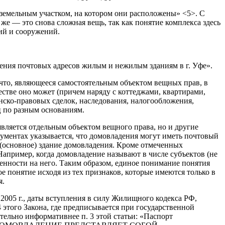
 земельным участком, на котором они расположены» <5>. С
же — это снова сложная вещь, так как понятие комплекса здесь
ний и сооружений.
ения почтовых адресов жилым и нежилым зданиям в г. Уфе».
что, являющееся самостоятельным объектом вещных прав, в
естве оно может (причем наряду с коттеджами, квартирами,
ско-правовых сделок, наследования, налогообложения,
ц по разным основаниям.
является отдельным объектом вещного права, но и другие
кументах указывается, что домовладения могут иметь почтовый
ое (основное) здание домовладения. Кроме отмеченных
апример, когда домовладение называют в числе субъектов (не
венности на него. Таким образом, единое понимание понятия
 понятие исходя из тех признаков, которые имеются только в
я.
2005 г., даты вступления в силу Жилищного кодекса РФ,
4 этого Закона, где предписывается при государственной
льно информативнее п. 3 этой статьи: «Паспорт