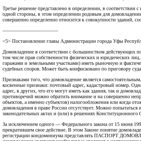
Третье решение представлено в определении, в соответствии 
одной стороны, в этом определении родовым для домовладения п
совершенно определенно относится к совокупности зданий, соо
———————————
<5> Постановление главы Администрации города Уфы Республик
Домовладение в соответствии с большинством действующих под
том числе прав собственности физических и юридических лиц, 
гаражами и земельными участками) иметь рыночную и фактичес
судебных споров. Может быть конфисковано по приговору суд
Признаками того, что домовладение является самостоятельным,
косвенные признаки: почтовый адрес, кадастровый номер. Одна
адрес, в других, что его могут иметь как здания, так и домов
противоречий можно обратить внимание и на совершенно непр
объектов, а именно субъектов) налогообложения или когда ото
домовладения в праве России отсутствует. Можно попытаться и
законодательных актах и (или) в решениях Конституционного С
За исключением одного — Федерального закона от 15 июня 1996
прекратившем свое действие. В этом Законе понятие домовладен
регистрации кондоминиума представлять ПАСПОРТ ДОМОВЛАДЕН