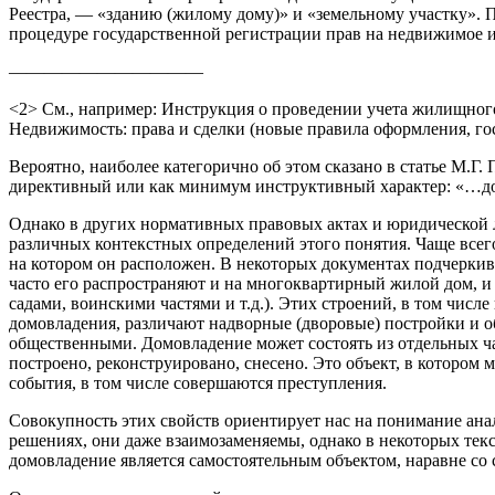
Реестра, — «зданию (жилому дому)» и «земельному участку».
процедуре государственной регистрации прав на недвижимое и
———————————
<2> См., например: Инструкция о проведении учета жилищного 
Недвижимость: права и сделки (новые правила оформления, гос
Вероятно, наиболее категорично об этом сказано в статье М.Г
директивный или как минимум инструктивный характер: «…дом
Однако в других нормативных правовых актах и юридической 
различных контекстных определений этого понятия. Чаще всег
на котором он расположен. В некоторых документах подчерки
часто его распространяют и на многоквартирный жилой дом, и
садами, воинскими частями и т.д.). Этих строений, в том чи
домовладения, различают надворные (дворовые) постройки и 
общественными. Домовладение может состоять из отдельных ча
построено, реконструировано, снесено. Это объект, в которо
события, в том числе совершаются преступления.
Совокупность этих свойств ориентирует нас на понимание анал
решениях, они даже взаимозаменяемы, однако в некоторых текс
домовладение является самостоятельным объектом, наравне с