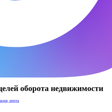
целей оборота недвижимости
ция, рента