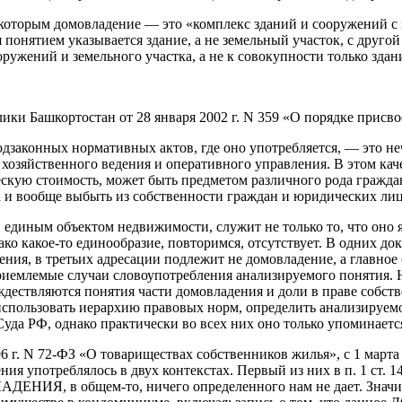
с которым домовладение — это «комплекс зданий и сооружений с
онятием указывается здание, а не земельный участок, с другой 
ружений и земельного участка, а не к совокупности только зда
и Башкортостан от 28 января 2002 г. N 359 «О порядке присво
законных нормативных актов, где оно употребляется, — это не
хозяйственного ведения и оперативного управления. В этом кач
кую стоимость, может быть предметом различного рода граждан
а и вообще выбыть из собственности граждан и юридических ли
 единым объектом недвижимости, служит не только то, что оно 
ко какое-то единообразие, повторимся, отсутствует. В одних до
ладения, в третьих адресации подлежит не домовладение, а главн
иемлемые случаи словоупотребления анализируемого понятия. Н
ждествляются понятия части домовладения и доли в праве собст
спользовать иерархию правовых норм, определить анализируемое
уда РФ, однако практически во всех них оно только упоминаетс
 г. N 72-ФЗ «О товариществах собственников жилья», с 1 марта 
ия употреблялось в двух контекстах. Первый из них в п. 1 ст. 1
ИЯ, в общем-то, ничего определенного нам не дает. Значите