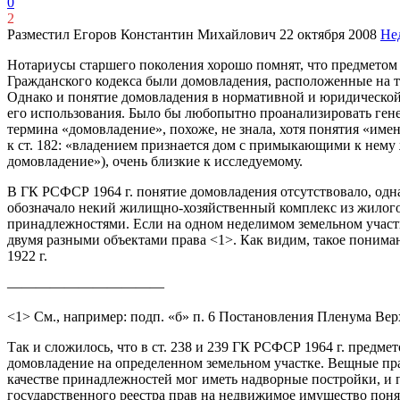
0
2
Разместил Егоров Константин Михайлович
22 октября 2008
Не
Нотариусы старшего поколения хорошо помнят, что предметом 
Гражданского кодекса были домовладения, расположенные на та
Однако и понятие домовладения в нормативной и юридической ли
его использования. Было бы любопытно проанализировать гене
термина «домовладение», похоже, не знала, хотя понятия «им
к ст. 182: «владением признается дом с примыкающими к нему
домовладение»), очень близкие к исследуемому.
В ГК РСФСР 1964 г. понятие домовладения отсутствовало, одн
обозначало некий жилищно-хозяйственный комплекс из жилого
принадлежностями. Если на одном неделимом земельном участк
двумя разными объектами права <1>. Как видим, такое пониман
1922 г.
———————————
<1> См., например: подп. «б» п. 6 Постановления Пленума Вер
Так и сложилось, что в ст. 238 и 239 ГК РСФСР 1964 г. предме
домовладение на определенном земельном участке. Вещные пра
качестве принадлежностей мог иметь надворные постройки, и 
государственного реестра прав на недвижимое имущество поня