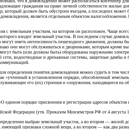
признаки, что в домовладении может располагаться контейнер д
длежащие гражданам на праве личной собственности жилые дома,
ор, который должен быть обустроен въездом, а последних может
ав домовладения, является отдельным объектом налогообложения.
ия с земельным участком, на котором он расположен. Чаще всег
в которого входит земельный участок. В последнем случае домо
и могут иметь интенсивность пешеходного движения, должны бы
днако они могут обслуживаться и дворниками, которым кроме в
 могут быть (или должны быть) оборудованы наружными электр
й сети, водоотводные и дренажные системы, защитные дамбы и 
коммуникаций.
 для определения понятия домовладения можно судить в том чи
как «учтенный в установленном порядке, обособленный земельн
служивающие его (их) строения и сооружения, находящиеся на о
«О едином порядке присвоения и регистрации адресов объектов 
ской Федерации (утв. Приказом Минземстроя РФ от 4 августа 19
м определении выбран земельный участок, а во втором — жилой д
 имеющий признаки сложной вещи, а во втором — как два разных