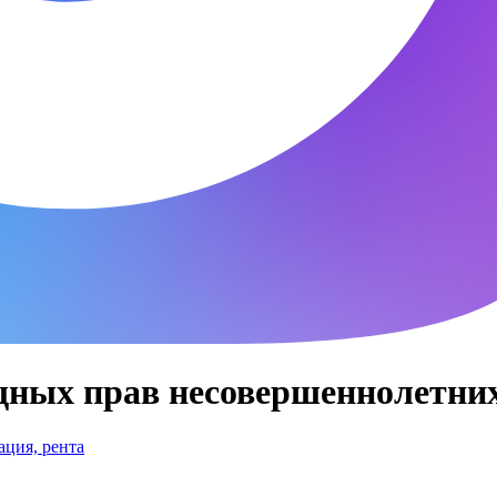
щных прав несовершеннолетни
ция, рента