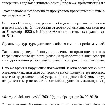
совершения сделок с жильем (обмен, продажа, приватизация и т
Этот правовой акт обязывает прокуроров пресекать принятие
права детей (п. 2).
Согласно Приказу прокурорам необходимо на регулярной осно
и детей-сирот (п. 5); требовать от должностных лиц органов
от 21 декабря 1996 г. N 159-ФЗ «О дополнительных гарантиях 
(п. 5.1).
Органы прокуратуры уделяют особое внимание проблемам соб
Так, в ходе проверки было установлено, что орган опеки и по
Разрешение было дано при условии приобретения для несоверш
государственной регистрации права несовершеннолетних гражд
В то же время в нарушение положений Закона орган опеки и 
определенных при даче согласия на их отчуждение, не произв
внесено представление об устранении нарушений Закона, в суд
непринятии мер по восстановлению нарушенных жилищных пр
———————————
<4> //poriadok.ru/news/id_3601/ (дата обращения: 04.09.2018).
Другой пример. В процессе осмотра принадлежащего ребенку-с