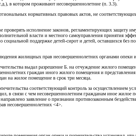
.д.), в котором проживают несовершеннолетние (п. 3.3).
 региональных нормативных правовых актов, не соответствующи
ве проверять исполнение законов, регламентирующих защиту им
 исполнительной власти и местного самоуправления принятия э
по социальной поддержке детей-сирот и детей, оставшихся без 
людения жилищных прав несовершеннолетних органами опеки и
печительства выдал разрешение Б. на отчуждение жилого помещен
еннолетних граждан иного жилого помещения и представления в
ан на жилое помещение в срок три месяца.
попечительства соответствующий контроль за осуществлением у
одил, в связи с чем несовершеннолетним гражданам иное жилое 
 направлено заявление о признании противозаконным бездействи
ав несовершеннолетних <4>.
ироте помещения орган опеки и попечительства установил, что