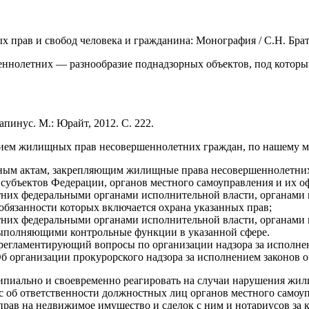
прав и свобод человека и гражданина: Монография / С.Н. Брата
нолетних — разнообразие поднадзорных объектов, под которым
пинус. М.: Юрайт, 2012. С. 222.
нием жилищных прав несовершеннолетних граждан, по нашему м
льным актам, закрепляющим жилищные права несовершеннолетни
 субъектов Федерации, органов местного самоуправления и их 
них федеральными органами исполнительной власти, органами 
обязанности которых включается охрана указанных прав;
них федеральными органами исполнительной власти, органами 
ыполняющими контрольные функции в указанной сфере.
 регламентирующий вопросы по организации надзора за испол
«Об организации прокурорского надзора за исполнением законов
ипиально и своевременно реагировать на случаи нарушения ж
ос об ответственности должностных лиц органов местного самоу
прав на недвижимое имущество и сделок с ним и нотариусов за 