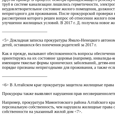
труб в системе канализации лишились герметичности, электроп
неудовлетворительное состояние жилого помещения, должност
непригодного для проживания. После прокурорской проверки н
рассмотрения которого решен вопрос об отнесении жилого пом
улучшении жилищных условий. В 2017 г. Д. получила новое жи
———————————
<5> Докладная записка прокуратуры Ямало-Ненецкого автоном
детей, оставшихся без попечения родителей за 2017 г.
Как и прежде, вызывают обеспокоенность вопросы обеспечени
ориентируясь на их состояние здоровья (например, инвалиды-
имеющим тяжелые формы хронических заболеваний, детям-инва
порядке признаны непригодными для проживания, а также есл
———————————
<6> В Алтайском крае прокуратура защитила жилищные права се
Прокуроры также выявляют нарушения прав несовершеннолетн
Например, прокуратура Мамонтовского района Алтайского края
персональную собственность, чем нарушила жилищные права св
собственности на указанный жилой дом <7>.