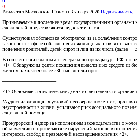
0
0
Разместил Московские Юристы
3 января 2020
Недвижимость, а
Принимаемые в последнее время государственными органами 
сложностей, представляются недостаточными.
Существующая обстановка обостряется из-за ослабления конт
законности в сфере соблюдения их жилищных прав вызывает се
попечения родителей, детей-сирот и лиц из их числа (далее — 
В соответствии с данными Генеральной прокуратуры РФ, по ре
<1>. Обнаружены факты похищения выделенных средств из бюдж
жильем находятся более 230 тыс. детей-сирот.
———————————
<1> Основные статистические данные о деятельности органов прок
Ухудшение жилищных условий несовершеннолетних, противоз
неустроенности в жизни, усиливают риск асоциального поведе
социальной помощи.
Прокурорский надзор за исполнением законодательства о мол
обнаружению и профилактике нарушений законов в отношении
интересов, свобод и правомочий несовершеннолетних <2>.