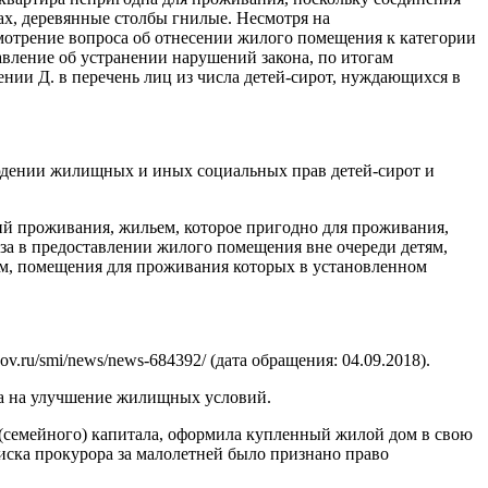
ах, деревянные столбы гнилые. Несмотря на
мотрение вопроса об отнесении жилого помещения к категории
вление об устранении нарушений закона, по итогам
нии Д. в перечень лиц из числа детей-сирот, нуждающихся в
людении жилищных и иных социальных прав детей-сирот и
й проживания, жильем, которое пригодно для проживания,
аза в предоставлении жилого помещения вне очереди детям,
ем, помещения для проживания которых в установленном
ru/smi/news/news-684392/ (дата обращения: 04.09.2018).
ла на улучшение жилищных условий.
 (семейного) капитала, оформила купленный жилой дом в свою
иска прокурора за малолетней было признано право