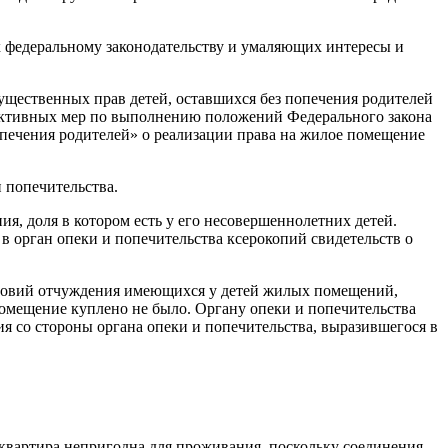
х федеральному законодательству и умаляющих интересы и
ущественных прав детей, оставшихся без попечения родителей
ффективных мер по выполнению положений Федерального закона
попечения родителей» о реализации права на жилое помещение
 попечительства.
ия, доля в котором есть у его несовершеннолетних детей.
 орган опеки и попечительства ксерокопий свидетельств о
словий отчуждения имеющихся у детей жилых помещений,
помещение куплено не было. Органу опеки и попечительства
я со стороны органа опеки и попечительства, выразившегося в
 квартира непригодна для проживания, поскольку соединения