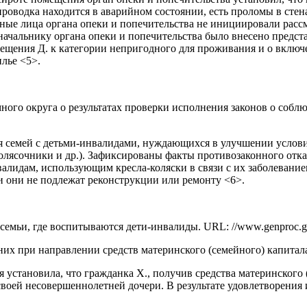
роводка находится в аварийном состоянии, есть проломы в стен
ные лица органа опеки и попечительства не инициировали расс
ачальнику органа опеки и попечительства было внесено предста
ещения Д. к категории непригодного для проживания и о включе
лье <5>.
ного округа о результатах проверки исполнения законов о соб
я семей с детьми-инвалидами, нуждающихся в улучшении услови
колясочники и др.). Зафиксированы факты противозаконного отк
лидам, использующим кресла-коляски в связи с их заболевани
и они не подлежат реконструкции или ремонту <6>.
мьи, где воспитываются дети-инвалиды. URL: //www.genproc.gov.
их при направлении средств материнского (семейного) капита
 установила, что гражданка Х., получив средства материнского
оей несовершеннолетней дочери. В результате удовлетворения 