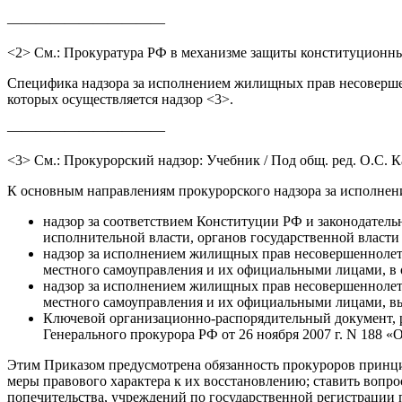
———————————
<2> См.: Прокуратура РФ в механизме защиты конституционных 
Специфика надзора за исполнением жилищных прав несовершен
которых осуществляется надзор <3>.
———————————
<3> См.: Прокурорский надзор: Учебник / Под общ. ред. О.С. Ка
К основным направлениям прокурорского надзора за исполне
надзор за соответствием Конституции РФ и законодате
исполнительной власти, органов государственной власти
надзор за исполнением жилищных прав несовершеннолет
местного самоуправления и их официальными лицами, в 
надзор за исполнением жилищных прав несовершеннолет
местного самоуправления и их официальными лицами, в
Ключевой организационно-распорядительный документ,
Генерального прокурора РФ от 26 ноября 2007 г. N 188 
Этим Приказом предусмотрена обязанность прокуроров принц
меры правового характера к их восстановлению; ставить вопр
попечительства, учреждений по государственной регистрации 