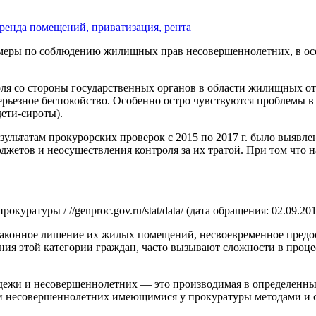
ренда помещений, приватизация, рента
меры по соблюдению жилищных прав несовершеннолетних, в ос
роля со стороны государственных органов в области жилищных 
рьезное беспокойство. Особенно остро чувствуются проблемы в
дети-сироты).
зультатам прокурорских проверок с 2015 по 2017 г. было выявл
етов и неосуществления контроля за их тратой. При том что н
уратуры / //genproc.gov.ru/stat/data/ (дата обращения: 02.09.201
аконное лишение их жилых помещений, несвоевременное предо
ния этой категории граждан, часто вызывают сложности в проце
одежи и несовершеннолетних — это производимая в определенных
 несовершеннолетних имеющимися у прокуратуры методами и ср