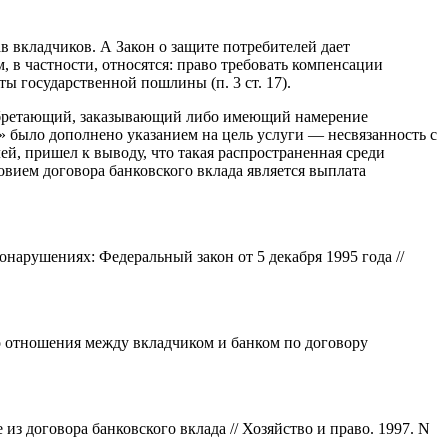
в вкладчиков. А Закон о защите потребителей дает
в частности, относятся: право требовать компенсации
аты государственной пошлины (п. 3 ст. 17).
иобретающий, заказывающий либо имеющий намерение
ь» было дополнено указанием на цель услуги — несвязанность с
ей, пришел к выводу, что такая распространенная среди
овием договора банковского вклада является выплата
арушениях: Федеральный закон от 5 декабря 1995 года //
о отношения между вкладчиком и банком по договору
з договора банковского вклада // Хозяйство и право. 1997. N