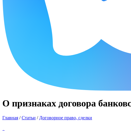
О признаках договора банков
Главная
/
Статьи
/
Договорное право, сделки