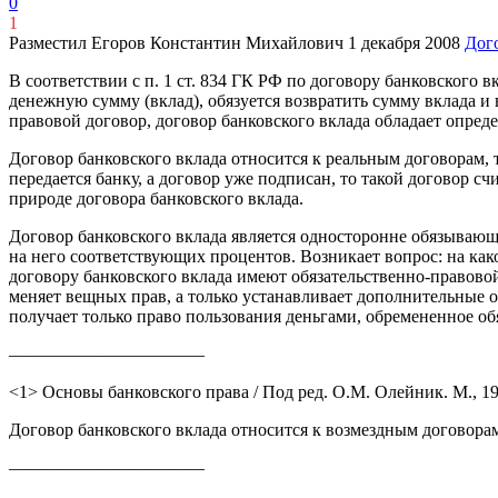
0
1
Разместил Егоров Константин Михайлович
1 декабря 2008
Дог
В соответствии с п. 1 ст. 834 ГК РФ по договору банковского 
денежную сумму (вклад), обязуется возвратить сумму вклада и
правовой договор, договор банковского вклада обладает опр
Договор банковского вклада относится к реальным договорам, 
передается банку, а договор уже подписан, то такой договор сч
природе договора банковского вклада.
Договор банковского вклада является односторонне обязывающи
на него соответствующих процентов. Возникает вопрос: на как
договору банковского вклада имеют обязательственно-правовой,
меняет вещных прав, а только устанавливает дополнительные об
получает только право пользования деньгами, обремененное об
———————————
<1> Основы банковского права / Под ред. О.М. Олейник. М., 199
Договор банковского вклада относится к возмездным договорам,
———————————