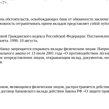
 <7>.
ень обстоятельств, освобождающих банк от обязанности заключи
можность отграничивать прием вкладов представляет собой публ
ервой Гражданского кодекса Российской Федерации: Постановл
ета. 1996. 10 августа.
банку запрещается открывать вклады физическим лицам. Наприме
дерального закона от 13 июля 2001 года «О противодействии ле
я: непредставление лицом, открывающим вклад, документов, не
я.
иком, являющимся физическим лицом, распространяется действие
договор банковского вклада действия Закона РФ «О защите прав