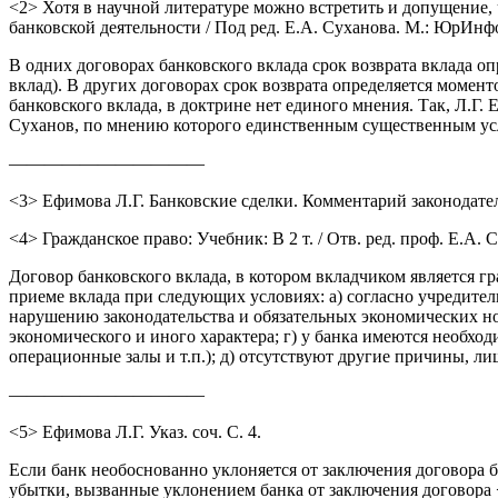
<2> Хотя в научной литературе можно встретить и допущение, 
банковской деятельности / Под ред. Е.А. Суханова. М.: ЮрИнфо
В одних договорах банковского вклада срок возврата вклада о
вклад). В других договорах срок возврата определяется момен
банковского вклада, в доктрине нет единого мнения. Так, Л.Г
Суханов, по мнению которого единственным существенным усло
———————————
<3> Ефимова Л.Г. Банковские сделки. Комментарий законодател
<4> Гражданское право: Учебник: В 2 т. / Отв. ред. проф. Е.А. С
Договор банковского вклада, в котором вкладчиком является гр
приеме вклада при следующих условиях: а) согласно учредител
нарушению законодательства и обязательных экономических н
экономического и иного характера; г) у банка имеются необх
операционные залы и т.п.); д) отсутствуют другие причины, 
———————————
<5> Ефимова Л.Г. Указ. соч. С. 4.
Если банк необоснованно уклоняется от заключения договора б
убытки, вызванные уклонением банка от заключения договора <