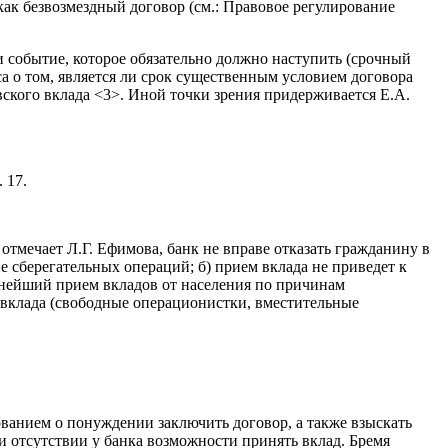
как безвозмездный договор (см.: Правовое регулирование
 и событие, которое обязательно должно наступить (срочный
са о том, является ли срок существенным условием договора
вского вклада <3>. Иной точки зрения придерживается Е.А.
 17.
отмечает Л.Г. Ефимова, банк не вправе отказать гражданину в
 сберегательных операций; б) прием вклада не приведет к
ьнейший прием вкладов от населения по причинам
 вклада (свободные операционистки, вместительные
бованием о понуждении заключить договор, а также взыскать
и отсутствии у банка возможности принять вклад. Бремя