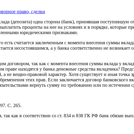
оворное право, сделки
вклада (депозита) одна сторона (банк), принявшая поступившую 
 выплатить проценты на нее на условиях и в порядке, которые 
еделенными юридическими признаками.
то есть считается заключенным с момента внесения суммы вклад
итается несостоявшимся, а у банка соответственно не возникает 
м договором, так как с момента внесения суммы вклада у вклад
ом праве находятся у банка денежные средства вкладчика? Пред
 а не вещно-правовой характер. Хотя существует и иная точка з
ременения этих прав. Если заключается договор банковского вкл
язательствами вернуть сумму по требованию или по истечении с
7. С. 265.
 так как в соответствии со ст. 834 и 838 ГК РФ банк обязан вы