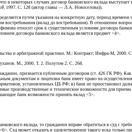
что в некоторых случаях договор банковского вклада выступает 
Р, 1997. С. 128 (автор главы — Л.А. Новоселова)).
пределяется путем указания на конкретную дату, период времени
том востребования (вклад до востребования). В отношении вопро
. Ефимова относит срок к существенным условиям договора банко
вием договора банковского вклада является предмет <4>.
ьства и арбитражной практики. М.: Контракт; Инфра-М, 2000. С.
уханов. М., 2000. Т. 2. Полутом 2. С. 268.
ажданин, признается публичным договором (ст. 426 ГК РФ). Как 
ьным документам и лицензии банк имеет право на осуществление
ормативов, установленных ЦБ РФ; в) банк не приостановил дал
одимые производственные и технические возможности для приема
лишающие банк возможности принять вклад <5>.
анковского вклада, то гражданин вправе обратиться в суд с тре
6>. Суд может отказать в удовлетворении такого иска только пр