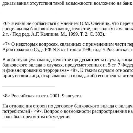
доказывания отсутствия такой возможности возложено на банк
———————————
<6> Нельзя не согласиться с мнением О.М. Олейник, что переч
специальном банковском законодательстве, поскольку сама воз
2 т. / Под ред. А.Г. Калпина. М., 1999. Т. 2. С. 303).
<7> О некоторых вопросах, связанных с применением части п
Арбитражного Суда РФ N 8 от 1 июля 1996 года // Российская газ
В действующем законодательстве предусмотрены случаи, когда 
банковского вклада в случаях, предусмотренных п. 5 ст. 7 Фе
и финансированию терроризма» <8>. К таким случаям относятс
присутствия лица, открывающего вклад, либо его представител
———————————
<8> Российская газета. 2001. 9 августа.
На отношения сторон по договору банковского вклада с вкладч
потребителей» <9>. Вопрос о возможности распространения на 
годы был предметом обсуждения.
———————————