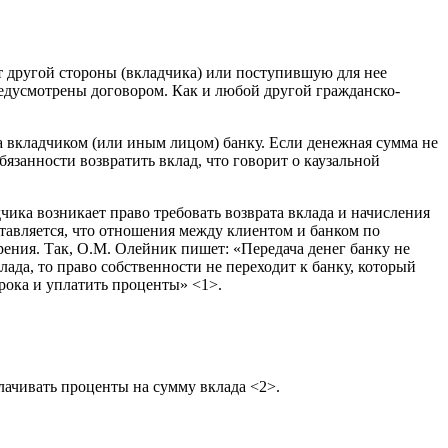
от другой стороны (вкладчика) или поступившую для нее
предусмотрены договором. Как и любой другой гражданско-
а вкладчиком (или иным лицом) банку. Если денежная сумма не
обязанности возвратить вклад, что говорит о каузальной
чика возникает право требовать возврата вклада и начисления
ставляется, что отношения между клиентом и банком по
рения. Так, О.М. Олейник пишет: «Передача денег банку не
ада, то право собственности не переходит к банку, который
рока и уплатить проценты» <1>.
плачивать проценты на сумму вклада <2>.