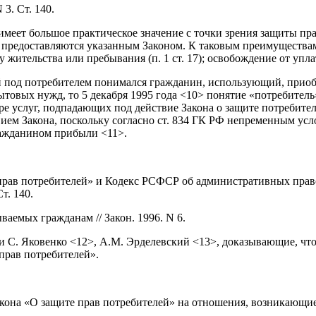
3. Ст. 140.
меет большое практическое значение с точки зрения защиты пра
предоставляются указанным Законом. К таковым преимуществам, 
ту жительства или пребывания (п. 1 ст. 17); освобождение от упл
лей под потребителем понимался гражданин, использующий, пр
бытовых нужд, то 5 декабря 1995 года <10> понятие «потребител
ре услуг, подпадающих под действие Закона о защите потребител
вием Закона, поскольку согласно ст. 834 ГК РФ непременным усл
гражданином прибыли <11>.
рав потребителей» и Кодекс РСФСР об административных правон
т. 140.
ваемых гражданам // Закон. 1996. N 6.
 С. Яковенко <12>, А.М. Эрделевский <13>, доказывающие, чт
прав потребителей».
кона «О защите прав потребителей» на отношения, возникающие и