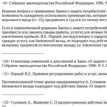
<9> Собрание законодательства Российской Федерации. 1996. N 
Решение вопроса о применении Закона о защите потребителей и
возможность гражданину использовать преимущества, которые 
морального вреда (ст. 15); предъявлять в суд иск по своему мес
Если в первоначальной редакции Закона о защите потребите
приобрести или заказать товары (работы, услуги) для личных 
извлечением прибыли. Я.Е. Парций, исследуя вопрос о характе
граждан услуга, как банковский вклад, не подпадает под дейст
вкладчику процентов по внесенному вкладу, т.е. извлечение 
———————————
<10> О внесении изменений и дополнений в Закон «О защите п
Собрание законодательства Российской Федерации. 1996. N 3. С
<11> Парций Я.Е. Правовое регулирование работ и услуг, оказы
Противоположной точки зрения придерживаются А. Соловьев и
банковского вклада подпадают под действие Закона «О защите 
———————————
<12> Соловьев А., Яковенко С. О распространении действия За
12.