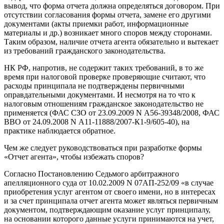
вывод, что форма отчета должна определяться договором. При
отсутствии согласования формы отчета, замене его другими
документами (акты приемки работ, информационные
материалы и др.) возникает много споров между сторонами.
Таким образом, наличие отчета агента обязательно и вытекает
из требований гражданского законодательства.
НК РФ, напротив, не содержит таких требований, в то же
время при налоговой проверке проверяющие считают, что
расходы принципала не подтверждены первичными
оправдательными документами. И несмотря на то что к
налоговым отношениям гражданское законодательство не
применяется (ФАС СЗО от 23.09.2009 N А56-39348/2008, ФАС
ВВО от 24.09.2008 N А11-11888/2007-К1-9/605-40), на
практике наблюдается обратное.
Чем же следует руководствоваться при разработке формы
«Отчет агента», чтобы избежать споров?
Согласно Постановлению Седьмого арбитражного
апелляционного суда от 10.02.2009 N 07АП-252/09 «в случае
приобретения услуг агентом от своего имени, но в интересах
и за счет принципала отчет агента может являться первичным
документом, подтверждающим оказание услуг принципалу,
на основании которого данные услуги принимаются на учет,