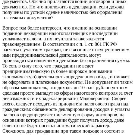
документов. Обычно прилагаются копии договоров и иных
документов. Но что приложить к декларации, если доходы
получены по устной сделке наличностью без оформления
платежных документов?
Вопрос тем более интересен, что именно на основании
поданной декларации налогоплательщик впоследствии
уплачивает налоги, а их неуплата также является
правонарушением. В соответствии с п. 1 ст. 861 ГК РФ
расчеты с участием граждан, не связанные с осуществлением
ими предпринимательской деятельности, могут
производиться наличными деньгами без ограничения суммы.
То есть в силу того, что гражданин не ведет
предпринимательскую (в более широком понимании —
экономическую) деятельность определенного вида, он может
не оформлять и платежные документы. Не допускает ли таким
образом законодатель, что доходы до 10 тыс. руб. по устным
сделкам просто выпадут из сферы налогового контроля за счет
невозможности их задекларировать? Маловероятно. Скорее
всего, следует исходить из приоритета налогового права над
гражданским: обязанность декларирования доходов и уплаты
налогов предопределяет письменную форму договоров, на
основании которых гражданин будет получать доход, даже
если это не будет носить систематический характер.
Сложность для гражданина при таком подходе и состоит в