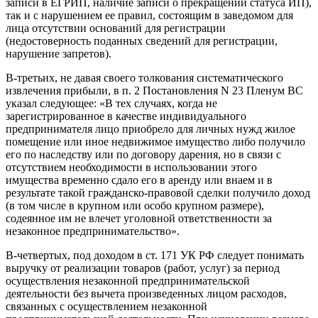
записи в ЕГРИП, наличие записи о прекращении статуса ИП),
так и с нарушением ее правил, состоящим в заведомом для
лица отсутствии оснований для регистрации
(недостоверность поданных сведений для регистрации,
нарушение запретов).
В-третьих, не давая своего толкования систематического
извлечения прибыли, в п. 2 Постановления N 23 Пленум ВС
указал следующее: «В тех случаях, когда не
зарегистрированное в качестве индивидуального
предпринимателя лицо приобрело для личных нужд жилое
помещение или иное недвижимое имущество либо получило
его по наследству или по договору дарения, но в связи с
отсутствием необходимости в использовании этого
имущества временно сдало его в аренду или внаем и в
результате такой гражданско-правовой сделки получило доход
(в том числе в крупном или особо крупном размере),
содеянное им не влечет уголовной ответственности за
незаконное предпринимательство».
В-четвертых, под доходом в ст. 171 УК РФ следует понимать
выручку от реализации товаров (работ, услуг) за период
осуществления незаконной предпринимательской
деятельности без вычета произведенных лицом расходов,
связанных с осуществлением незаконной