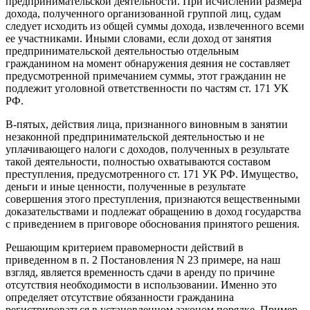
предпринимательской деятельности. При исчислении размера
дохода, полученного организованной группой лиц, судам
следует исходить из общей суммы дохода, извлеченного всеми
ее участниками. Иными словами, если доход от занятия
предпринимательской деятельностью отдельным
гражданином на момент обнаружения деяния не составляет
предусмотренной примечанием суммы, этот гражданин не
подлежит уголовной ответственности по частям ст. 171 УК
РФ.
В-пятых, действия лица, признанного виновным в занятии
незаконной предпринимательской деятельностью и не
уплачивающего налоги с доходов, полученных в результате
такой деятельности, полностью охватываются составом
преступления, предусмотренного ст. 171 УК РФ. Имущество,
деньги и иные ценности, полученные в результате
совершения этого преступления, признаются вещественными
доказательствами и подлежат обращению в доход государства
с приведением в приговоре обоснования принятого решения.
Решающим критерием правомерности действий в
приведенном в п. 2 Постановления N 23 примере, на наш
взгляд, является временность сдачи в аренду по причине
отсутствия необходимости в использовании. Именно это
определяет отсутствие обязанности гражданина
регистрироваться в установленном законом порядке. Пример