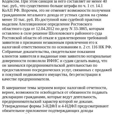
Кодексом. При этом санкция за него составляет не менее 40
тыс. руб., что существенно больше штрафа по ч. 1 ст. 14.1
КоАП РФ. Впрочем, это не отменяет возможности получения
гражданином легального дохода от устных сделок на суммы
менее 10 тыс. руб. Из доступной нам судебной практики
выделим Апелляционное определение Ростовского
областного суда от 12.04.2012 по делу N 33-3865, которым
оставлено в силе решение Шолоховского районного суда
Ростовской области об отказе в удовлетворении требований
заявителя о признании незаконным привлечения его к
налоговой ответственности по основаниям п. 2 ст. 116 НК РФ.
Собранные доказательства, свидетельские показания
клиентов заявителя и выданные ими заявителю нотариальные
доверенности позволили ИФНС и судам сделать вывод, что
он занимался предпринимательской деятельностью по
предоставлению посреднических услуг, связанных с продажей
и покупкой недвижимого имущества, без регистрации в
качестве предпринимателя.
В завершение темы затронем вопрос налоговой отчетности,
вернее, возможности освободиться от обязанности подавать
декларацию гражданами, которые ведут деятельность,
предпринимательский характер которой не доказан.
Утвержденные формы 3-НДФЛ и 4-НДФЛ предусматривают
обязательное приложение подтверждающих доходы