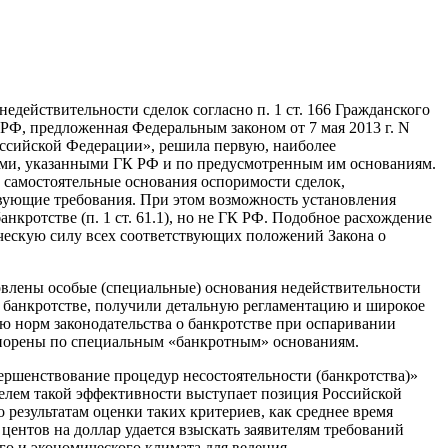
действительности сделок согласно п. 1 ст. 166 Гражданского
РФ, предложенная Федеральным законом от 7 мая 2013 г. N
Российской Федерации», решила первую, наиболее
ами, указанными ГК РФ и по предусмотренным им основаниям.
о самостоятельные основания оспоримости сделок,
вующие требования. При этом возможность установления
кротстве (п. 1 ст. 61.1), но не ГК РФ. Подобное расхождение
ическую силу всех соответствующих положений Закона о
новлены особые (специальные) основания недействительности
о банкротстве, получили детальную регламентацию и широкое
ю норм законодательства о банкротстве при оспаривании
оспорены по специальным «банкротным» основаниям.
ршенствование процедур несостоятельности (банкротства)»
телем такой эффективности выступает позиция Российской
результатам оценки таких критериев, как среднее время
центов на доллар удается взыскать заявителям требований
о и экономического климата для ведения