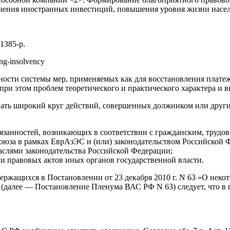
ечения иностранных инвестиций, повышения уровня жизни насел
1385-р.
ing-insolvency
вности системы мер, применяемых как для восстановления плате
при этом проблем теоретического и практического характера и
ать широкий круг действий, совершенных должником или другими 
бязанностей, возникающих в соответствии с гражданским, трудов
оюза в рамках ЕврАзЭС и (или) законодательством Российской 
аслями законодательства Российской Федерации;
и правовых актов иных органов государственной власти.
жащихся в Постановлении от 23 декабря 2010 г. N 63 «О некото
 (далее — Постановление Пленума ВАС РФ N 63) следует, что в 