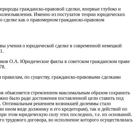
 природы гражданско-правовой сделки, впервые глубоко и
 волеизъявления. Именно из постулатов теории юридических
о сделке как о правомерном гражданско-правовом
сновы учения о юридической сделке в современной немецкой
1.
вчиков О.А. Юридические факты в советском гражданском праве
78.
м правилам, по существу, гражданско-правовыми сделками
ков объясняется стремлением максимальным образом сохранить
ожно было ради достижения поставленной цели ставить под
сти. Оптимальным решением возникшей дилеммы стало
и ином виде должнику и его кредиторам), так и действий по
при этом юридическую силу этих последних, т.е. их оснований.
 трудового договора, во исполнение которого осуществлялась