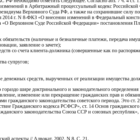
 РФ необходимо отметить следующее. Согласно абз. 7 ч. 4 ст. 1
ии изменений в Арбитражный процессуальный кодекс Российско
Президиума Верховного Суда РФ, а также на сохранившие силу 
июня 2014 г. N 8-ФКЗ «О внесении изменений в Федеральный кон
на «О Верховном Суде Российской Федерации» постановления П
обязательств (наличные и безналичные платежи, передача имуще
вации, заявление о зачете);
дств со счета клиента-должника (совершенные как по распоряжен
тва супругов;
е денежных средств, вырученных от реализации имущества дол
 гораздо шире доктринального и законодательного определения 
ление, изменение или прекращение гражданских прав и обязанно
и гражданского законодательства советского периода. Это ст. 
ствие Гражданского кодекса РСФСР», ст. 14 Основ гражданског
ажданского законодательства Союза ССР и союзных республик», 
ий аспекты // Адвокат. 2002. N 8. С. 21.