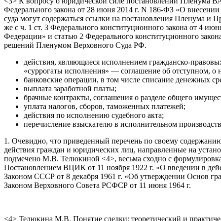
<3> К вопросу о юридической силе постановлений Пленума ВАС
Федерального закона от 28 июня 2014 г. N 186-ФЗ «О внесен
суда могут содержаться ссылки на постановления Пленума и 
же с ч. 1 ст. 3 Федерального конституционного закона от 4 
Федерации» и статью 2 Федерального конституционного зако
решений Пленумом Верховного Суда РФ.
действия, являющиеся исполнением гражданско-правовых 
«суррогаты исполнения» — соглашение об отступном, о но
банковские операции, в том числе списание денежных сре
выплата заработной платы;
брачные контракты, соглашения о разделе общего имущес
уплата налогов, сборов, таможенных платежей;
действия по исполнению судебного акта;
перечисление взыскателю в исполнительном производств
1. Очевидно, что приведенный перечень по своему содержанию
действия граждан и юридических лиц, направленные на установ
подмечено М.В. Телюкиной <4>, весьма сходно с формулировкам
Постановлением ВЦИК от 11 ноября 1922 г. «О введении в дей
Законом СССР от 8 декабря 1961 г. «Об утверждении Основ гр
Законом Верховного Совета РСФСР от 11 июня 1964 г.
———————————
<4> Телюкина М.В. Понятие сделки: теоретический и практическ