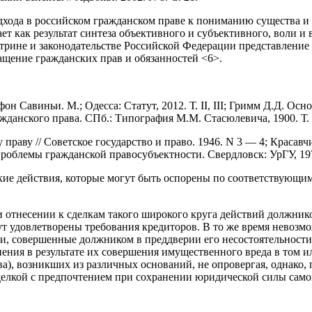
дхода в российском гражданском праве к пониманию существа и
т как результат синтеза объективного и субъективного, воли и
трине и законодательстве Российской Федерации представление 
ащение гражданских прав и обязанностей <6>.
н Савиньи. М.; Одесса: Статут, 2012. Т. II, III; Гримм Д.Д. О
данского права. СПб.: Типография М.М. Стасюлевича, 1900. Т. 
праву // Советское государство и право. 1946. N 3 — 4; Краса
проблемы гражданской правосубъектности. Свердловск: УрГУ, 19
ские действия, которые могут быть оспорены по соответствующи
ри отнесении к сделкам такого широкого круга действий должни
дут удовлетворены требования кредиторов. В то же время невозм
елки, совершенные должником в преддверии его несостоятельно
ния в результате их совершения имущественного вреда в том ил
а), возникших из различных оснований, не опровергая, однако, 
елкой с предпочтением при сохранении юридической силы самого