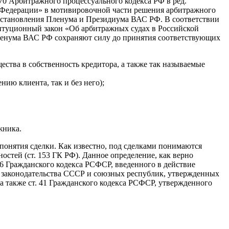
70 Арбитражного процессуального кодекса РФ в ред.
й Федерации» в мотивировочной части решения арбитражного
постановления Пленума и Президиума ВАС РФ. В соответствии
ституционный закон «Об арбитражных судах в Российской
ленума ВАС РФ сохраняют силу до принятия соответствующих
ства в собственность кредитора, а также так называемые
ию клиента, так и без него);
жника.
понятия сделки. Как известно, под сделками понимаются
стей (ст. 153 ГК РФ). Данное определение, как верно
26 Гражданского кодекса РСФСР, введенного в действие
о законодательства СССР и союзных республик, утвержденных
а также ст. 41 Гражданского кодекса РСФСР, утвержденного