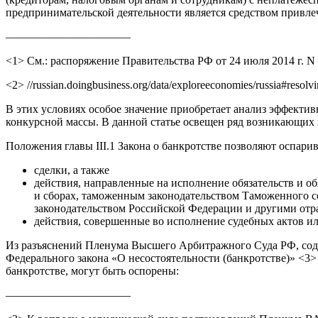
предпринимательской деятельности является средством привл
———————————
<1> См.: распоряжение Правительства РФ от 24 июля 2014 г. N 
<2> //russian.doingbusiness.org/data/exploreeconomies/russia#resolv
В этих условиях особое значение приобретает анализ эффекти
конкурсной массы. В данной статье освещен ряд возникающих 
Положения главы III.1 Закона о банкротстве позволяют оспарив
сделки, а также
действия, направленные на исполнение обязательств и о
и сборах, таможенным законодательством Таможенного с
законодательством Российской Федерации и другими отр
действия, совершенные во исполнение судебных актов ил
Из разъяснений Пленума Высшего Арбитражного Суда РФ, содер
Федерального закона «О несостоятельности (банкротстве)» <3>
банкротстве, могут быть оспорены:
———————————