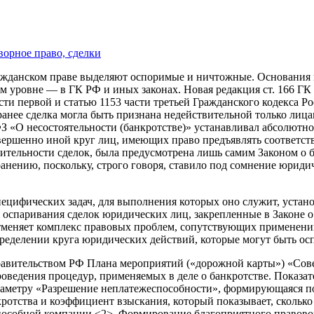
ворное право, сделки
жданском праве выделяют оспоримые и ничтожные. Основания не
м уровне — в ГК РФ и иных законах. Новая редакция ст. 166 ГК 
асти первой и статью 1153 части третьей Гражданского кодекса 
анее сделка могла быть признана недействительной только лиц
-ФЗ «О несостоятельности (банкротстве)» устанавливал абсолютн
вершенно иной круг лиц, имеющих право предъявлять соответст
ельности сделок, была предусмотрена лишь самим Законом о бан
ранению, поскольку, строго говоря, ставило под сомнение юрид
специфических задач, для выполнения которых оно служит, уста
я оспаривания сделок юридических лиц, закрепленные в Законе 
отменяет комплекс правовых проблем, сопутствующих применени
определении круга юридических действий, которые могут быть 
равительством РФ Плана мероприятий («дорожной карты») «Сове
роведения процедур, применяемых в деле о банкротстве. Показа
раметру «Разрешение неплатежеспособности», формирующаяся по 
отства и коэффициент взыскания, который показывает, сколько 
пособной компании <2>. Формирование благоприятного правовог