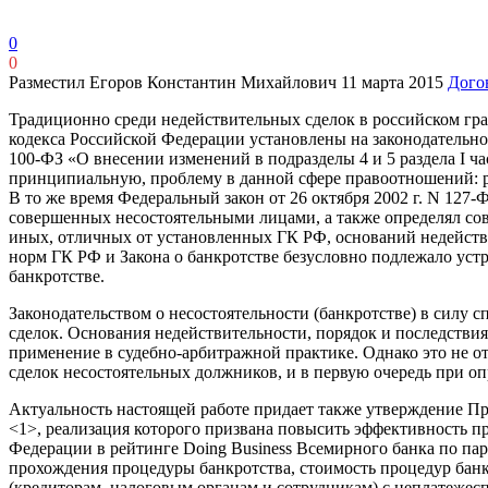
0
0
Разместил Егоров Константин Михайлович
11 марта 2015
Дого
Традиционно среди недействительных сделок в российском гра
кодекса Российской Федерации установлены на законодательно
100-ФЗ «О внесении изменений в подразделы 4 и 5 раздела I ч
принципиальную, проблему в данной сфере правоотношений: р
В то же время Федеральный закон от 26 октября 2002 г. N 127
совершенных несостоятельными лицами, а также определял со
иных, отличных от установленных ГК РФ, оснований недействит
норм ГК РФ и Закона о банкротстве безусловно подлежало уст
банкротстве.
Законодательством о несостоятельности (банкротстве) в силу 
сделок. Основания недействительности, порядок и последстви
применение в судебно-арбитражной практике. Однако это не 
сделок несостоятельных должников, и в первую очередь при 
Актуальность настоящей работе придает также утверждение П
<1>, реализация которого призвана повысить эффективность п
Федерации в рейтинге Doing Business Всемирного банка по па
прохождения процедуры банкротства, стоимость процедур банкр
(кредиторам, налоговым органам и сотрудникам) с неплатежес