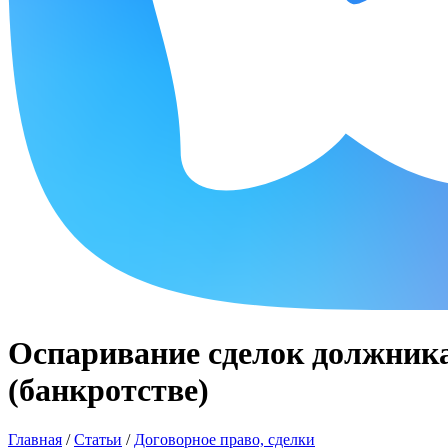
Оспаривание сделок должника
(банкротстве)
Главная
/
Статьи
/
Договорное право, сделки