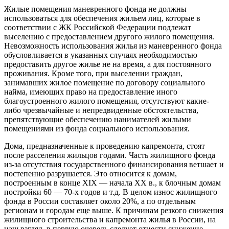
Жилые помещения маневренного фонда не должны
использоваться для обеспечения жильем лиц, которые в
соответствии с ЖК Российской Федерации подлежат
выселению с предоставлением другого жилого помещения.
Невозможность использования жилья из маневренного фонда
обусловливается в указанных случаях необходимостью
предоставить другое жилье не на время, а для постоянного
проживания. Кроме того, при выселении граждан,
занимавших жилое помещение по договору социального
найма, имеющих право на предоставление иного
благоустроенного жилого помещения, отсутствуют какие-
либо чрезвычайные и непредвиденные обстоятельства,
препятствующие обеспечению нанимателей жилыми
помещениями из фонда социального использования.
Дома, предназначенные к проведению капремонта, стоят
после расселения жильцов годами. Часть жилищного фонда
из-за отсутствия государственного финансирования ветшает и
постепенно разрушается. Это относится к домам,
построенным в конце XIX — начала XX в., к блочным домам
постройки 60 — 70-х годов и т.д. В целом износ жилищного
фонда в России составляет около 20%, а по отдельным
регионам и городам еще выше. К причинам резкого снижения
жилищного строительства и капремонта жилья в России, на
наш взгляд, в первую очередь следует отнести снижение