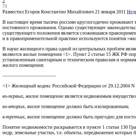
2
71
Разместил Егоров Константин Михайлович
21 января 2011
Нед
В настоящее время тысячи россиян круглогодично проживают в
постоянного проживания. Однако существующее законодатель
существующего положения является сложившаяся правопримени
и в правоприменительной практике используются понятия «жи
В науке жилищного права одной из центральных проблем являе
являются жилые помещения <1>. Пункт 2 статьи 15 ЖК РФ опр
установленным санитарным и техническим правилам и нормам,
жилого помещения:
———————————
<1> Жилищный кодекс Российской Федерации от 29.12.2004 N 188-
во-первых
, жилое помещение является недвижимым имущество
во-вторых
, жилое помещение должно быть изолированным;
в-третьих
, жилое помещение должно быть пригодно для пост
Понятие недвижимости раскрывается в пункте 1 статьи 130 Гр
недр, земельные участки, т.е. объекты, передвижение которых 