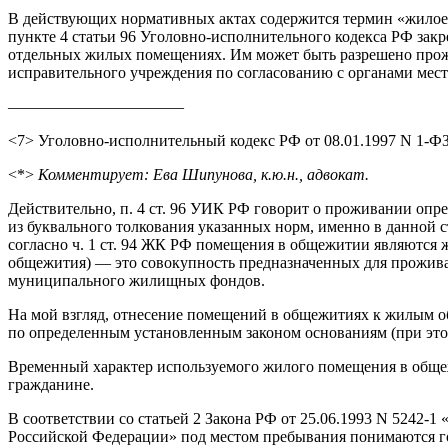
В действующих нормативных актах содержится термин «жилое 
пункте 4 статьи 96 Уголовно-исполнительного кодекса РФ зак
отдельных жилых помещениях. Им может быть разрешено прож
исправительного учреждения по согласованию с органами мест
———————————
<7> Уголовно-исполнительный кодекс РФ от 08.01.1997 N 1-ФЗ (в
<*>
Комментирует: Ева Шипунова, к.ю.н., адвокат.
Действительно, п. 4 ст. 96 УИК РФ говорит о проживании оп
из буквального толкования указанных норм, именно в данной 
согласно ч. 1 ст. 94 ЖК РФ помещения в общежитии являются ж
общежития) — это совокупность предназначенных для прожива
муниципального жилищных фондов.
На мой взгляд, отнесение помещений в общежитиях к жилым о
по определенным установленным законом основаниям (при это
Временный характер используемого жилого помещения в общеж
гражданине.
В соответствии со статьей 2 Закона РФ от 25.06.1993 N 5242-
Российской Федерации» под местом пребывания понимаются гост