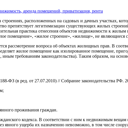
вижимость, аренда помещений, приватизация, рента
 строениях, расположенных на садовых и дачных участках, кот
ство препятствует легитимизации существующих жилых строени
тельная практика отнесения объектов недвижимости к жилым по
лое помещение», «жилое строение», «жилище», не являющиеся 
тся рассмотрение вопроса об объектах жилищных прав. В соотв
еделяет жилое помещение как изолированное помещение, пригод
 иным требованиям законодательства). Таким образом, на осн
ФЗ (в ред. от 27.07.2010) // Собрание законодательства РФ. 200
м;
оянного проживания граждан.
ажданского кодекса. В соответствии с ним к недвижимым вещам
без явного ущерба их назначению невозможно, в том числе соору