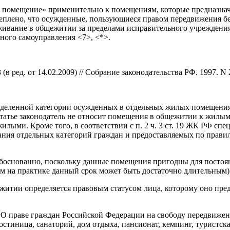
помещение» применительно к помещениям, которые предназначе
реплено, что осужденные, пользующиеся правом передвижения б
ивание в общежитии за пределами исправительного учреждения
ного самоуправления <7>, <*>.
 ред. от 14.02.2009) // Собрание законодательства РФ. 1997. N 2
ределенной категории осужденных в отдельных жилых помещени
статье законодатель не относит помещения в общежитии к жилым
илыми. Кроме того, в соответствии с п. 2 ч. 3 ст. 19 ЖК РФ с
ния отдельных категорий граждан и предоставляемых по прави
боснованно, поскольку данные помещения пригодны для постоя
м на практике данный срок может быть достаточно длительным)
итии определяется правовым статусом лица, которому оно пред
1 «О праве граждан Российской Федерации на свободу передвижен
иница, санаторий, дом отдыха, пансионат, кемпинг, туристская