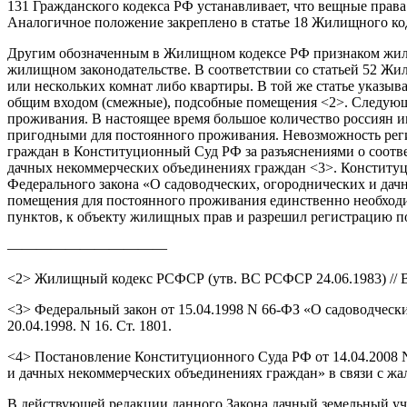
131 Гражданского кодекса РФ устанавливает, что вещные прав
Аналогичное положение закреплено в статье 18 Жилищного ко
Другим обозначенным в Жилищном кодексе РФ признаком жили
жилищном законодательстве. В соответствии со статьей 52 Ж
или нескольких комнат либо квартиры. В той же статье указыв
общим входом (смежные), подсобные помещения <2>. Следующ
проживания. В настоящее время большое количество россиян
пригодными для постоянного проживания. Невозможность реги
граждан в Конституционный Суд РФ за разъяснениями о соотве
дачных некоммерческих объединениях граждан <3>. Конституци
Федерального закона «О садоводческих, огороднических и дач
помещения для постоянного проживания единственно необходи
пунктов, к объекту жилищных прав и разрешил регистрацию п
———————————
<2> Жилищный кодекс РСФСР (утв. ВС РСФСР 24.06.1983) // Ве
<3> Федеральный закон от 15.04.1998 N 66-ФЗ «О садоводчески
20.04.1998. N 16. Ст. 1801.
<4> Постановление Конституционного Суда РФ от 14.04.2008 N
и дачных некоммерческих объединениях граждан» в связи с жало
В действующей редакции данного Закона дачный земельный уча