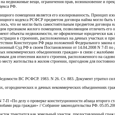
а на недвижимые вещи, ограничения прав, возникновение и пре
декса РФ.
щного помещения является его изолированность. Принцип изо
илищного кодекса РСФСР предметом договора найма могло быть 
алось, что не могли быть самостоятельным предметом договора н
им признаком жилого помещения, позволяющим отличить его от
 имеют объекты недвижимости, не оформленные юридически как
страции в строениях, расположенных на дачных участках и пр
тствии Конституции РФ ряда положений Федерального закона от
онный Суд РФ в своем Постановлении от 14.04.2008 N 7-П по д
ных некоммерческих объединениях граждан» в связи с жалобами
мым для отнесения жилого строения, расположенного на садово
о месту жительства в жилом строении, пригодном для постоянн
домости ВС РСФСР. 1983. N 26. Ст. 883. Документ утратил сил
х, огороднических и дачных некоммерческих объединениях гражда
 7-П «По делу о проверке конституционности абзаца второго ст
бами ряда граждан» // Собрание законодательства РФ. 05.05.2008
сток трактуется как земельный участок, предоставленный граж