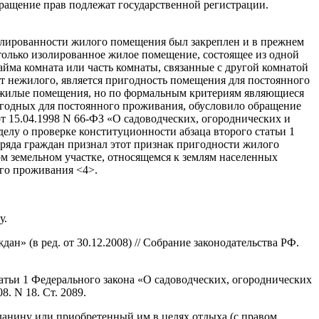
кращение прав подлежат государственной регистрации.
лированности жилого помещения был закреплен и в прежнем
только изолированное жилое помещение, состоящее из одной
айма комната или часть комнаты, связанные с другой комнатой
 нежилого, является пригодность помещения для постоянного
 жилые помещения, но по формальным критериям являющиеся
игодных для постоянного проживания, обусловило обращение
 15.04.1998 N 66-ФЗ «О садоводческих, огороднических и
елу о проверке конституционности абзаца второго статьи 1
 ряда граждан признал этот признак пригодности жилого
м земельном участке, относящемся к землям населенных
ого проживания <4>.
у.
н» (в ред. от 30.12.2008) // Собрание законодательства РФ.
атьи 1 Федерального закона «О садоводческих, огороднических
. N 18. Ст. 2089.
данину или приобретенный им в целях отдыха (с правом