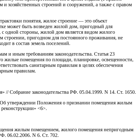
м и хозяйственных строений и сооружений, а также с правом
трактовки понятия, жилое строение — это объект
тке может быть возведен жилой дом, пригодный для
, с одной стороны, жилой дом является видом жилого
м строении, пригодном для постоянного проживания, не
одит в состав земель поселений.
ам и иным требованиям законодательства. Статья 23
что жилые помещения по площади, планировке, освещенности,
ветствовать санитарным правилам в целях обеспечения
тарным правилам.
 // Собрание законодательства РФ. 05.04.1999. N 14. Ст. 1650.
7 «Об утверждении Положения о признании помещения жилым
 реконструкции» <6>.
помещения жилым помещением, жилого помещения непригодным
 06.02.2006. N 6. Ст. 702.