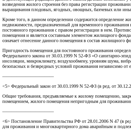
возведения жилого строения без права регистрации проживани
выращивания плодовых, ягодных, овощных, бахчевых или иных 
Кроме того, в данном определении содержится определение жи
недвижимости, предназначенный для временного проживания гр
постоянного проживания с правом регистрации в нем. Противо
помещения и является составным элементом жилищного фонда 
означает отнесение данного помещения в состав жилищного фонд
Пригодность помещения для постоянного проживания определяе
Федерального закона от 30.03.1999 N 52-ФЗ «О санитарно-эпи
инсоляции, микроклимату, воздухообмену, уровням шума, виб
безопасных и безвредных условий проживания независимо от 
———————————
<5> Федеральный закон от 30.03.1999 N 52-ФЗ (в ред. от 30.12
Общие требования, предъявляемые к жилому помещению, закр
помещением, жилого помещения непригодным для проживания
———————————
<6> Постановление Правительства РФ от 28.01.2006 N 47 (в 
для проживания и многоквартирного дома аварийным и подлежащ