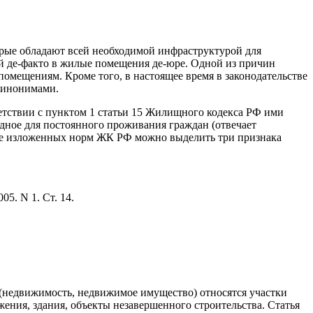
орые обладают всей необходимой инфраструктурой для
й де-факто в жилые помещения де-юре. Одной из причин
мещениям. Кроме того, в настоящее время в законодательстве
синонимами.
етствии с пунктом 1 статьи 15 Жилищного кодекса РФ ими
ное для постоянного проживания граждан (отвечает
ове изложенных норм ЖК РФ можно выделить три признака
5. N 1. Ст. 14.
 (недвижимость, недвижимое имущество) относятся участки
жения, здания, объекты незавершенного строительства. Статья