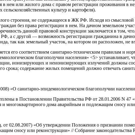
я в нем или жилого дома с правом регистрации проживания в не
сельскохозяйственных культур и картофеля).
лого строения, не содержащееся в ЖК РФ. Исходя из смысловой 
аждан без права регистрации в нем. На дачном земельном учас
речивость данной правовой конструкции заключается в том, что
РФ, а с другой — возможность регистрации гражданина в дачно
а, так как земельный участок, на котором он расположен, не вх
тся его соответствием санитарно-техническим правилам и норм
демиологическом благополучии населения» <5> устанавливает, 
рации, ионизирующих и неионизирующих излучений должны соот
его срока; содержание жилых помещений должно отвечать сани
.2008) «О санитарно-эпидемиологическом благополучии населения»
еплены в Постановлении Правительства РФ от 28.01.2006 N 4
 и многоквартирного дома аварийным и подлежащим сносу или
ред. от 02.08.2007) «Об утверждении Положения о признании 
им сносу или реконструкции» // Собрание законодательства РФ.