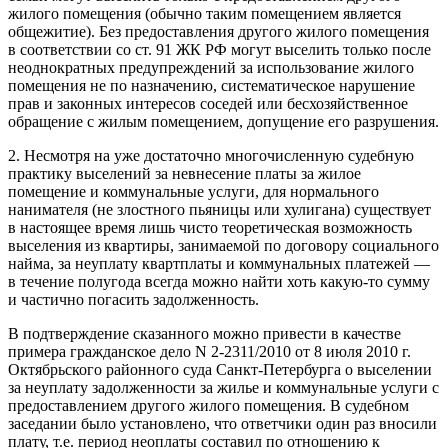
жилого помещения (обычно таким помещением является
общежитие). Без предоставления другого жилого помещения
в соответствии со ст. 91 ЖК РФ могут выселить только после
неоднократных предупреждений за использование жилого
помещения не по назначению, систематическое нарушение
прав и законных интересов соседей или бесхозяйственное
обращение с жилым помещением, допущение его разрушения.
2. Несмотря на уже достаточно многочисленную судебную
практику выселений за невнесение платы за жилое
помещение и коммунальные услуги, для нормального
нанимателя (не злостного пьяницы или хулигана) существует
в настоящее время лишь чисто теоретическая возможность
выселения из квартиры, занимаемой по договору социального
найма, за неуплату квартплаты и коммунальных платежей —
в течение полугода всегда можно найти хоть какую-то сумму
и частично погасить задолженность.
В подтверждение сказанного можно привести в качестве
примера гражданское дело N 2-2311/2010 от 8 июля 2010 г.
Октябрьского районного суда Санкт-Петербурга о выселении
за неуплату задолженности за жилье и коммунальные услуги с
предоставлением другого жилого помещения. В судебном
заседании было установлено, что ответчики один раз вносили
плату, т.е. период неоплаты составил по отношению к