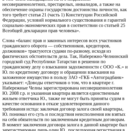
несовершеннолетних, престарелых, инвалидов, а также на
обеспечение охраны государством достоинства личности, как
того требует статья 21 (часть 1) Конституции Российской
Федерации, условий нормального существования и гарантий
социально-экономических прав в соответствии со статьей 25
Всеобщей декларации прав человека».
Слова «баланс прав и законных интересов всех участников
гражданского оборота — собственников, кредиторов,
должников» трактуются судами по-разному, исходя из
фактических обстоятельств дела. Так, Набережно-Челнинский
городской суд Республики Татарстан в решении по
гражданскому делу о взыскании задолженности с ООО «К.» и
Ю. по кредитному договору и обращении взыскания на
заложенное имущество в пользу ЗАО «ГКБ «Автоградбанк»
указывает: «Доводы ответчиков о том, что в квартире г.
Набережные Челны зарегистрирована несовершеннолетняя
Ю. 2008 г.р. и указанная квартира является единственным
жильем ответчика Ю., также не могут быть приняты судом в
качестве основания в отказе удовлетворения данного
требования истца: заключая договор залога своей квартиры,
Ю. понимал его суть и последствия неисполнения им взятых
на себя обязательств по заключенным кредитным договорам.
В момент заключения договора залога в данной квартире был
зарегистрирован лишь один Ю., последующая регистрация в