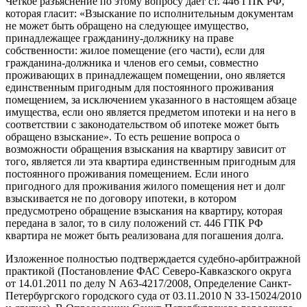
Четкое разъяснение по этому вопросу дает ст. 446 ГПК РФ,
которая гласит: «Взыскание по исполнительным документам
не может быть обращено на следующее имущество,
принадлежащее гражданину-должнику на праве
собственности: жилое помещение (его части), если для
гражданина-должника и членов его семьи, совместно
проживающих в принадлежащем помещении, оно является
единственным пригодным для постоянного проживания
помещением, за исключением указанного в настоящем абзаце
имущества, если оно является предметом ипотеки и на него в
соответствии с законодательством об ипотеке может быть
обращено взыскание». То есть решение вопроса о
возможности обращения взыскания на квартиру зависит от
того, является ли эта квартира единственным пригодным для
постоянного проживания помещением. Если иного
пригодного для проживания жилого помещения нет и долг
взыскивается не по договору ипотеки, в котором
предусмотрено обращение взыскания на квартиру, которая
передана в залог, то в силу положений ст. 446 ГПК РФ
квартира не может быть реализована для погашения долга.
Изложенное полностью подтверждается судебно-арбитражной
практикой (Постановление ФАС Северо-Кавказского округа
от 14.01.2011 по делу N А63-4217/2008, Определение Санкт-
Петербургского городского суда от 03.11.2010 N 33-15024/2010