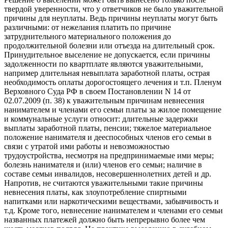
твердой уверенности, что у ответчиков не было уважительной
причины для неуплаты. Ведь причины неуплаты могут быть
различными: от нежелания платить по причине
затруднительного материального положения до
продолжительной болезни или отъезда на длительный срок.
Принудительное выселение не допускается, если причины
задолженности по квартплате являются уважительными,
например длительная невыплата заработной платы, острая
необходимость оплаты дорогостоящего лечения и т.п. Пленум
Верховного Суда РФ в своем Постановлении N 14 от
02.07.2009 (п. 38) к уважительным причинам невнесения
нанимателем и членами его семьи платы за жилое помещение
и коммунальные услуги относит: длительные задержки
выплаты заработной платы, пенсии; тяжелое материальное
положение нанимателя и дееспособных членов его семьи в
связи с утратой ими работы и невозможностью
трудоустройства, несмотря на предпринимаемые ими меры;
болезнь нанимателя и (или) членов его семьи; наличие в
составе семьи инвалидов, несовершеннолетних детей и др.
Напротив, не считаются уважительными такие причины
невнесения платы, как злоупотребление спиртными
напитками или наркотическими веществами, забывчивость и
т.д. Кроме того, невнесение нанимателем и членами его семьи
названных платежей должно быть непрерывно более чем