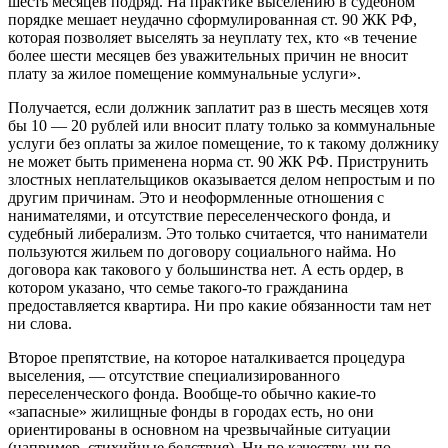
шесть месяцев подряд. На практике выселению в судебном
порядке мешает неудачно сформулированная ст. 90 ЖК РФ,
которая позволяет выселять за неуплату тех, кто «в течение
более шести месяцев без уважительных причин не вносит
плату за жилое помещение коммунальные услуги».
Получается, если должник заплатит раз в шесть месяцев хотя
бы 10 — 20 рублей или вносит плату только за коммунальные
услуги без оплаты за жилое помещение, то к такому должнику
не может быть применена норма ст. 90 ЖК РФ. Приструнить
злостных неплательщиков оказывается делом непростым и по
другим причинам. Это и неоформленные отношения с
нанимателями, и отсутствие переселенческого фонда, и
судебный либерализм. Это только считается, что наниматели
пользуются жильем по договору социального найма. Но
договора как такового у большинства нет. А есть ордер, в
котором указано, что семье такого-то гражданина
предоставляется квартира. Ни про какие обязанности там нет
ни слова.
Второе препятствие, на которое наталкивается процедура
выселения, — отсутствие специализированного
переселенческого фонда. Вообще-то обычно какие-то
«запасные» жилищные фонды в городах есть, но они
ориентированы в основном на чрезвычайные ситуации
(например, стихийные бедствия). Ни по качеству, ни по