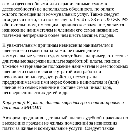
семьи (дееспособными или ограниченными судом в
дееспособности) не исполнялась обязанность по оплате
жилого помещения и коммунальных услуг. Также следует
исходить из того, что по смыслу п. 1 ч. 4 ст. 83 и ст. 90 ЖК РФ
обстоятельством, имеющим юридическое значение, является
невнесение нанимателем и членами его семьи названных
платежей непрерывно более чем шесть месяцев подряд.
К уважительным причинам невнесения нанимателем и
членами его семьи платы за жилое помещение и
коммунальные услуги судом могут быть, например, отнесены:
длительные задержки выплаты заработной платы, пенсии;
тяжелое материальное положение нанимателя и дееспособных
членов его семьи в связи с утратой ими работы и
невозможностью трудоустройства, несмотря на
предпринимаемые ими меры; болезнь нанимателя и (или)
членов его семьи; наличие в составе семьи инвалидов,
несовершеннолетних детей и др.
Карпухин Д.В., к.и.н., доцент кафедры гражданско-правовых
дисциплин МИЭМП.
Автором предпринят детальный анализ судебной практики по
выселению граждан из жилых помещений за невнесения
платы за жилье и коммунальные услуги. Следует также