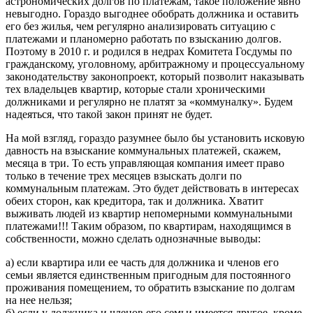
астрономических долгов по платежам, такое положение явно
невыгодно. Гораздо выгоднее обобрать должника и оставить
его без жилья, чем регулярно анализировать ситуацию с
платежами и планомерно работать по взысканию долгов.
Поэтому в 2010 г. и родился в недрах Комитета Госдумы по
гражданскому, уголовному, арбитражному и процессуальному
законодательству законопроект, который позволит наказывать
тех владельцев квартир, которые стали хроническими
должниками и регулярно не платят за «коммуналку». Будем
надеяться, что такой закон принят не будет.
На мой взгляд, гораздо разумнее было бы установить исковую
давность на взыскание коммунальных платежей, скажем,
месяца в три. То есть управляющая компания имеет право
только в течение трех месяцев взыскать долги по
коммунальным платежам. Это будет действовать в интересах
обеих сторон, как кредитора, так и должника. Хватит
выживать людей из квартир непомерными коммунальными
платежами!!! Таким образом, по квартирам, находящимся в
собственности, можно сделать однозначные выводы:
а) если квартира или ее часть для должника и членов его
семьи является единственным пригодным для постоянного
проживания помещением, то обратить взыскание по долгам
на нее нельзя;
б) если у должника и членов его семьи имеется другое, кроме