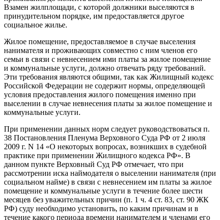
Взамен жилплощади, с которой должники выселяются в
принудительном порядке, им предоставляется другое
социальное жилье.
Жилое помещение, предоставляемое в случае выселения
нанимателя и проживающих совместно с ним членов его
семьи в связи с невнесением ими платы за жилое помещение
и коммунальные услуги, должно отвечать ряду требований.
Эти требования являются общими, так как Жилищный кодекс
Российской Федерации не содержит нормы, определяющей
условия предоставления жилого помещения именно при
выселении в случае невнесения платы за жилое помещение и
коммунальные услуги.
При применении данных норм следует руководствоваться п.
38 Постановления Пленума Верховного Суда РФ от 2 июля
2009 г. N 14 «О некоторых вопросах, возникших в судебной
практике при применении Жилищного кодекса РФ». В
данном пункте Верховный Суд РФ отмечает, что при
рассмотрении иска наймодателя о выселении нанимателя (при
социальном найме) в связи с невнесением им платы за жилое
помещение и коммунальные услуги в течение более шести
месяцев без уважительных причин (п. 1 ч. 4 ст. 83, ст. 90 ЖК
РФ) суду необходимо установить, по каким причинам и в
течение какого периода времени нанимателем и членами его