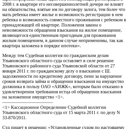
2008 г. в квартире его несовершеннолетней дочери не влияет
на обязательства, взятые им по договору залога, тем более что
мать ребенка имеет жилье и возможность регистрации в нем
ребенка и возможность совместного проживания с ребенком в
принадлежащей ей квартире. Положения закона о
невозможности обращения взыскания на жилое помещение,
являющегося единственным пригодным для проживания
жилым помещением, в данном случае неприменимы, так как
квартира заложена в порядке ипотеки».
Между тем Судебная коллегия по гражданским делам
Ульяновского областного суда оставляет в силе решение
Ульяновского районного суда Ульяновской области от 27
января 2011 г. по гражданскому делу о взыскании с Ш.
задолженности по кредитному договору, пени за нарушение
сроков возврата займа и обращении взыскания на имущество
должника в пользу ОАО «АИЖК», которым было отказано в
удовлетворении требования истца об обращении взыскания
на заложенное имущество <1>.
———————————
<1> Кассационное Определение Судебной коллегии
Ульяновского областного суда от 15 марта 2011 г. по делу N
33-870/2011.
Суд пишет в решении: «Установленные судом по настоящему