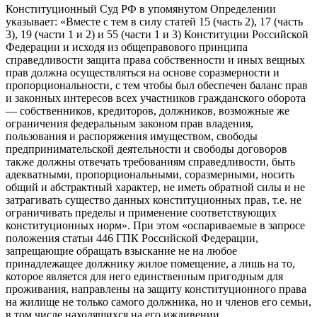
Конституционный Суд РФ в упомянутом Определении
указывает: «Вместе с тем в силу статей 15 (часть 2), 17 (часть
3), 19 (части 1 и 2) и 55 (части 1 и 3) Конституции Российской
Федерации и исходя из общеправового принципа
справедливости защита права собственности и иных вещных
прав должна осуществляться на основе соразмерности и
пропорциональности, с тем чтобы был обеспечен баланс прав
и законных интересов всех участников гражданского оборота
— собственников, кредиторов, должников, возможные же
ограничения федеральным законом прав владения,
пользования и распоряжения имуществом, свободы
предпринимательской деятельности и свободы договоров
также должны отвечать требованиям справедливости, быть
адекватными, пропорциональными, соразмерными, носить
общий и абстрактный характер, не иметь обратной силы и не
затрагивать существо данных конституционных прав, т.е. не
ограничивать пределы и применение соответствующих
конституционных норм». При этом «оспариваемые в запросе
положения статьи 446 ГПК Российской Федерации,
запрещающие обращать взыскание не на любое
принадлежащее должнику жилое помещение, а лишь на то,
которое является для него единственным пригодным для
проживания, направлены на защиту конституционного права
на жилище не только самого должника, но и членов его семьи,
в том числе находящихся на его иждивении